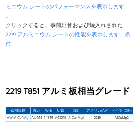
ミニウム シートのパフォーマンスを表示します。
。
クリックすると、事前延伸および焼入れされた
2219 アルミニウム シートの性能を表示します。条
件
。
2219 T851 アルミ板相当グレード
欧州規格
古い
WNr
UNS
ISO
アメリカ(AA)
ドイツ (DIN)
AW-AlCu4Mg1
AU4G1
3.1355
A92219
AlCu4Mg1
2219
AlCuMg2