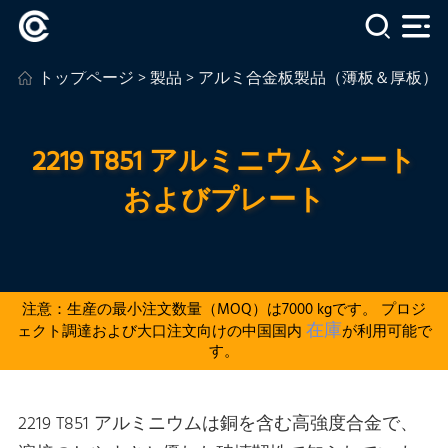
トップページ
>
製品
>
アルミ合金板製品（薄板＆厚板）
2219 T851 アルミニウム シート
およびプレート
注意：生産の最小注文数量（MOQ）は7000 kgです。 プロジ
在庫
ェクト調達および大口注文向けの中国国内
が利用可能で
す。
2219 T851 アルミニウムは銅を含む高強度合金で、