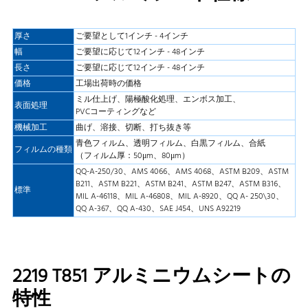
厚さ
ご要望として1インチ - 4インチ
幅
ご要望に応じて12インチ - 48インチ
長さ
ご要望に応じて12インチ - 48インチ
価格
工場出荷時の価格
ミル仕上げ、陽極酸化処理、エンボス加工、
表面処理
PVCコーティングなど
機械加工
曲げ、溶接、切断、打ち抜き等
青色フィルム、透明フィルム、白黒フィルム、合紙
フィルムの種類
（フィルム厚：50μm、80μm）
QQ-A-250/30、AMS 4066、AMS 4068、ASTM B209、ASTM
B211、ASTM B221、ASTM B241、ASTM B247、ASTM B316、
標準
MIL A-46118、MIL A-46808、MIL A-8920、QQ A- 250\30、
QQ A-367、QQ A-430、SAE J454、UNS A92219
2219 T851 アルミニウムシートの
特性