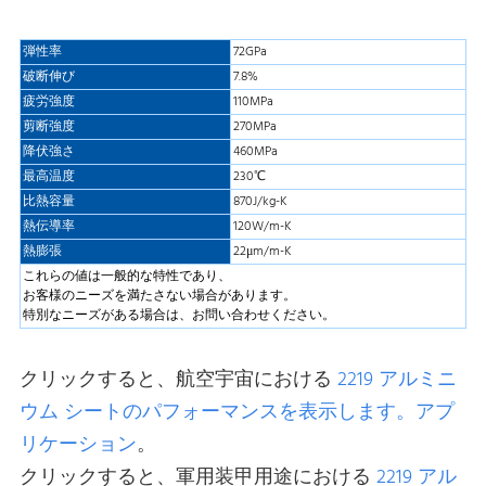
弾性率
72GPa
破断伸び
7.8%
疲労強度
110MPa
剪断強度
270MPa
降伏強さ
460MPa
最高温度
230℃
比熱容量
870J/kg-K
熱伝導率
120W/m-K
熱膨張
22μm/m-K
これらの値は一般的な特性であり、
お客様のニーズを満たさない場合があります。
特別なニーズがある場合は、お問い合わせください。
クリックすると、航空宇宙における
2219 アルミニ
ウム シートのパフォーマンスを表示します。アプ
リケーション
。
クリックすると、軍用装甲用途における
2219 アル