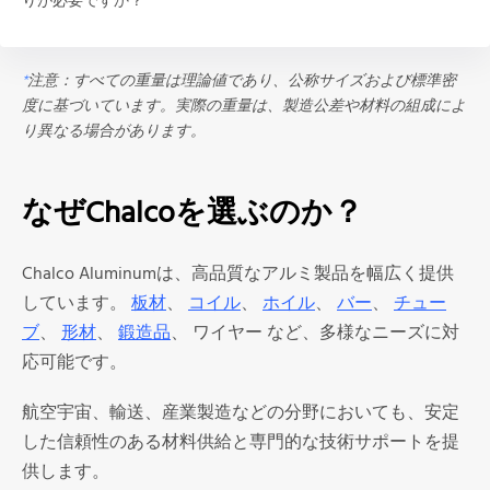
りが必要ですか？
*
注意：すべての重量は理論値であり、公称サイズおよび標準密
度に基づいています。実際の重量は、製造公差や材料の組成によ
り異なる場合があります。
なぜChalcoを選ぶのか？
Chalco Aluminumは、高品質なアルミ製品を幅広く提供
しています。
板材
、
コイル
、
ホイル
、
バー
、
チュー
ブ
、
形材
、
鍛造品
、 ワイヤー など、多様なニーズに対
応可能です。
航空宇宙、輸送、産業製造などの分野においても、安定
した信頼性のある材料供給と専門的な技術サポートを提
供します。