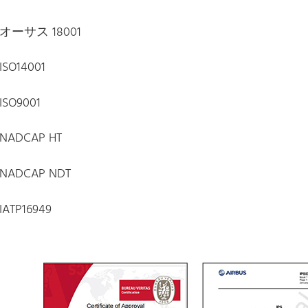
オーサス 18001
ISO14001
ISO9001
NADCAP HT
NADCAP NDT
IATP16949