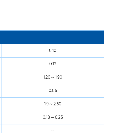
0.10
0.12
1.20～1.90
0.06
1.9～2.60
0.18～0.25
--