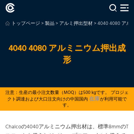
トップページ
>
製品
>
アルミ押出型材
> 4040 4080
4040 4080 アルミニウム押出成
形
注意：生産の最小注文数量（MOQ）は500 kgです。 プロジェ
在庫
クト調達および大口注文向けの中国国内
が利用可能で
す。
Chalcoの4040アルミニウム押出材は、標準8mmのT