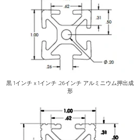
黒 1インチ x 1インチ .26インチ アルミニウム押出成
形