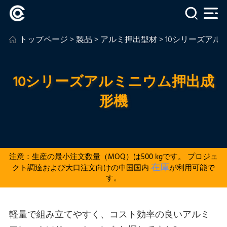
トップページ
>
製品
>
アルミ押出型材
> 10シリーズア
10シリーズアルミニウム押出成
形機
注意：生産の最小注文数量（MOQ）は500 kgです。 プロジェ
在庫
クト調達および大口注文向けの中国国内
が利用可能で
す。
軽量で組み立てやすく、コスト効率の良いアルミ