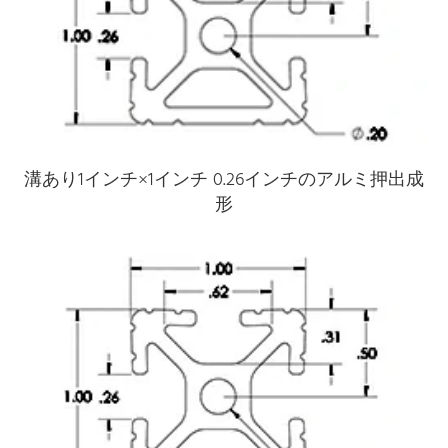
溝あり1インチ×1インチ 0.26インチのアルミ押出成
形