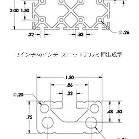
3インチ×6インチTスロットアルミ押出成型