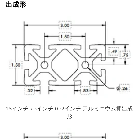
出成形
1.5インチ x 3インチ 0.32インチ アルミニウム押出成
形