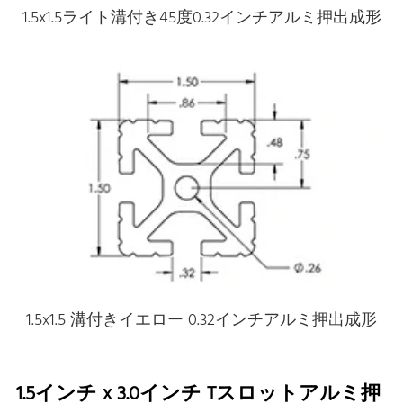
1.5x1.5ライト溝付き45度0.32インチアルミ押出成形
1.5x1.5 溝付きイエロー 0.32インチアルミ押出成形
1.5インチ x 3.0インチ Tスロットアルミ押