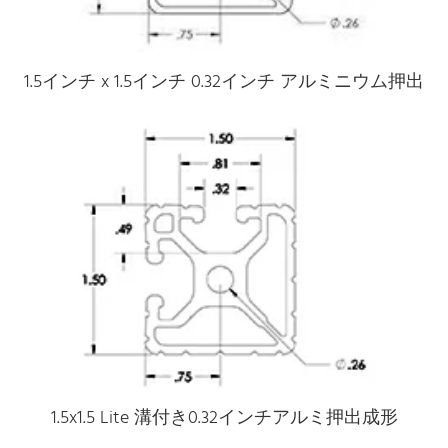
1.5インチ x 1.5インチ 0.32インチ アルミニウム押出
1.5x1.5 Lite 溝付き0.32インチアルミ押出成形