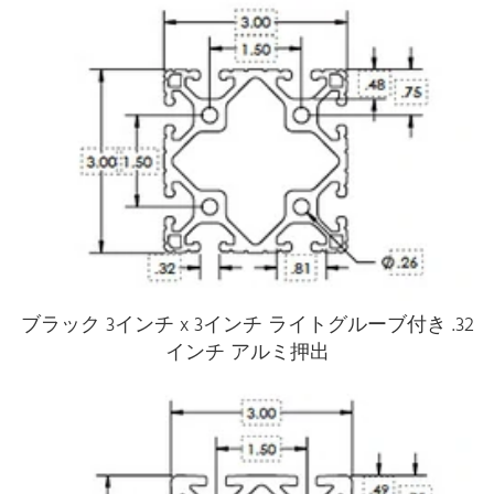
ブラック 3インチ x 3インチ ライトグルーブ付き .32
インチ アルミ押出