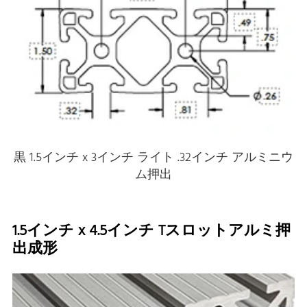
黒 1.5インチ x 3インチ ライト .32インチ アルミニウ
ム押出
1.5インチ x 4.5インチ Tスロットアルミ押
出成形