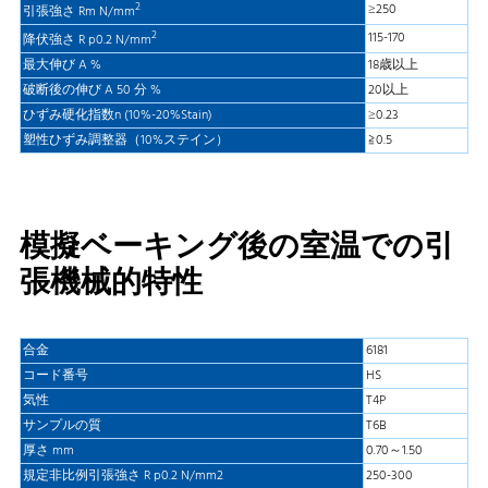
2
≥250
引張強さ Rm N/mm
2
115-170
降伏強さ R p0.2 N/mm
最大伸び A %
18歳以上
破断後の伸び A 50 分 %
20以上
ひずみ硬化指数n (10%-20%Stain)
≥0.23
塑性ひずみ調整器（10%ステイン）
≧0.5
模擬ベーキング後の室温での引
張機械的特性
合金
6181
コード番号
HS
気性
T4P
サンプルの質
T6B
厚さ mm
0.70～1.50
規定非比例引張強さ R p0.2 N/mm2
250-300