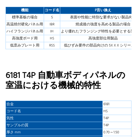
機能
コード名
P
言い換え
標準基板の場合
S
表面や性能に特別な要求がない製品向け
高温焼付硬化パネル用
IBR
焼成後の強度を高める製品の場合
ハイフランジパネル用
IH
より優れたフランジング特性を必要とする製
高強度ボード用
HS
高強度部位用製品
低歪みプレート用
RSS
低ひずみ要件の部品向けの 5X X X シリーズ
6181 T4P 自動車ボディパネルの
室温における機械的特性
合金
6181
コード名
HS
気性
T4P
サンプルの質
T4P
厚さ mm
0.70～1.50