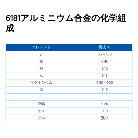
6181アルミニウム合金の化学組
成
エレメント
構成 ％
シ
0.8～1.20
鉄
0.45
銅
0.10
ん
0.15
マグネシウム
0.60～1.00
Cr
0.10
ニ
--
亜鉛
0.20
ティ
0.10
アル
残り