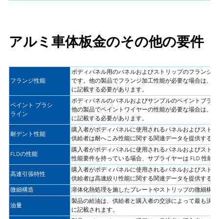
アルミ車体板金のその他の要件
ボディパネル用のパネルおよびストリップのフランジ加工の
フランジ性能
です。他の製品でフランジ加工性能が必要な場合は、注文
に記載する必要があります。
ボディパネルのパネルおよびサンプルのペイントブラシライ
ペイント ブラシ
他の製品でペイントワイヤーの性能が必要な場合は、注文
ライン
に記載する必要があります。
購入者がボディパネルに使用されるパネルおよびストリ
耐デント性能
供給者は耐へこみ性能に関する関連データを提供するも
購入者がボディパネルに使用されるパネルおよびストリッ
FLDの性能
性能要件を持っている場合、サプライヤーは FLD 性
購入者がボディパネルに使用されるパネルおよびストリ
高速引張特性
供給者は高速絞り性能に関する関連データを提供するも
微細構造
溶体化熱処理を施したプレートやストリップの微細構造
製品の給油は、供給者と購入者の交渉によって最も決定
油量
に記載されます。