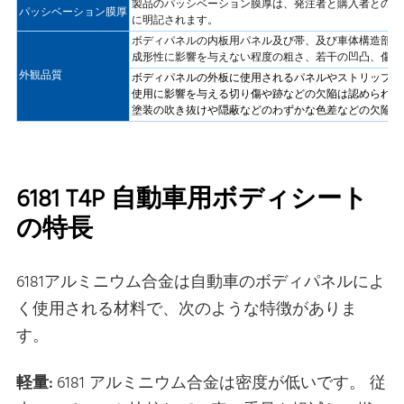
製品のパッシベーション膜厚は、発注者と購入者との交
パッシベーション膜厚
に明記されます。
ボディパネルの内板用パネル及び帯、及び車体構造部品
成形性に影響を与えない程度の粗さ、若干の凹凸、傷、
外観品質
ボディパネルの外板に使用されるパネルやストリップの
使用に影響を与える切り傷や跡などの欠陥は認められず
塗装の吹き抜けや隠蔽などのわずかな色差などの欠陥は
6181 T4P 自動車用ボディシート
の特長
6181アルミニウム合金は自動車のボディパネルによ
く使用される材料で、次のような特徴がありま
す。
軽量:
6181 アルミニウム合金は密度が低いです。 従