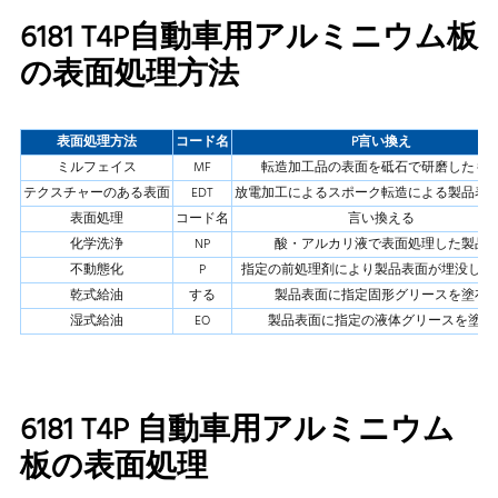
6181 T4P自動車用アルミニウム板
の表面処理方法
表面処理方法
コード名
P
言い換え
ミルフェイス
MF
転造加工品の表面を砥石で研磨したも
テクスチャーのある表面
EDT
放電加工によるスポーク転造による製品表
表面処理
コード名
言い換える
化学洗浄
NP
酸・アルカリ液で表面処理した製品
不動態化
P
指定の前処理剤により製品表面が埋没した
乾式給油
する
製品表面に指定固形グリースを塗布
湿式給油
EO
製品表面に指定の液体グリースを塗布
6181 T4P 自動車用アルミニウム
板の表面処理