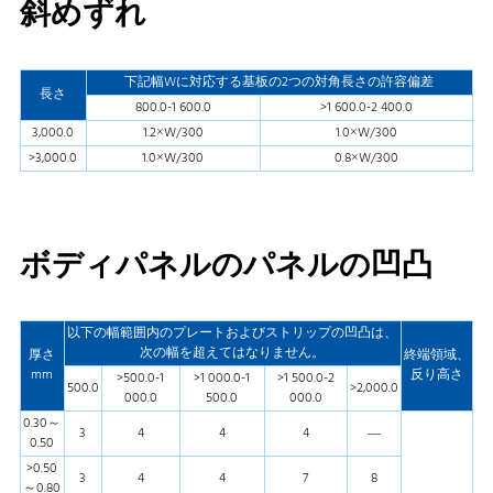
斜めずれ
下記幅Wに対応する基板の2つの対角長さの許容偏差
長さ
800.0-1 600.0
>1 600.0-2 400.0
3,000.0
1.2×W/300
1.0×W/300
>3,000.0
1.0×W/300
0.8×W/300
ボディパネルのパネルの凹凸
以下の幅範囲内のプレートおよびストリップの凹凸は、
次の幅を超えてはなりません。
厚さ
終端領域、
mm
反り高さ
>500.0-1
>1 000.0-1
>1 500.0-2
500.0
>2,000.0
000.0
500.0
000.0
0.30～
3
4
4
4
—
0.50
>0.50
3
4
4
7
8
～0.80