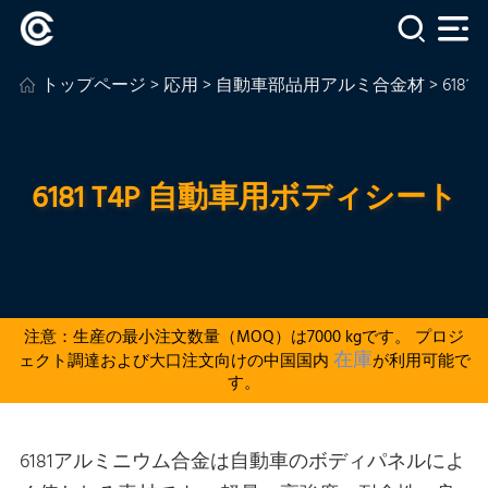
トップページ
>
応用
>
自動車部品用アルミ合金材
> 61
6181 T4P 自動車用ボディシート
注意：生産の最小注文数量（MOQ）は7000 kgです。 プロジ
在庫
ェクト調達および大口注文向けの中国国内
が利用可能で
す。
6181アルミニウム合金は自動車のボディパネルによ