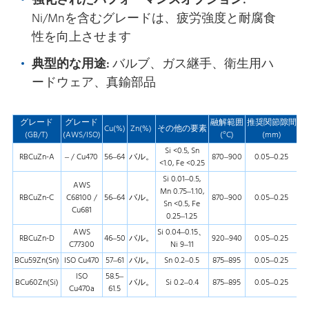
強化されたパフォーマンスオプション:
Ni/Mnを含むグレードは、疲労強度と耐腐食
性を向上させます
典型的な用途:
バルブ、ガス継手、衛生用ハ
ードウェア、真鍮部品
グレード
グレード
融解範囲
推奨関節隙間
Cu(%)
Zn(%)
その他の要素
(GB/T)
(AWS/ISO)
(°C)
(mm)
Si <0.5, Sn
RBCuZn-A
– / Cu470
56–64
バル。
870–900
0.05–0.25
<1.0, Fe <0.25
Si 0.01–0.5,
AWS
Mn 0.75–1.10,
RBCuZn-C
C68100 /
56–64
バル。
870–900
0.05–0.25
Sn <0.5, Fe
Cu681
0.25–1.25
AWS
Si 0.04–0.15、
RBCuZn-D
46–50
バル。
920–940
0.05–0.25
C77300
Ni 9–11
BCu59Zn(Sn)
ISO Cu470
57–61
バル。
Sn 0.2–0.5
875–895
0.05–0.25
ISO
58.5–
BCu60Zn(Si)
バル。
Si 0.2–0.4
875–895
0.05–0.25
Cu470a
61.5