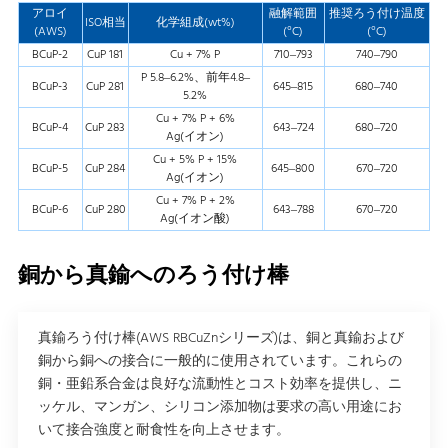
アロイ
融解範囲
推奨ろう付け温度
ISO相当
化学組成(wt%)
(AWS)
(°C)
(°C)
BCuP-2
CuP 181
Cu + 7% P
710–793
740–790
P 5.8–6.2%、前年4.8–
BCuP-3
CuP 281
645–815
680–740
5.2%
Cu + 7% P + 6%
BCuP-4
CuP 283
643–724
680–720
Ag(イオン)
Cu + 5% P + 15%
BCuP-5
CuP 284
645–800
670–720
Ag(イオン)
Cu + 7% P + 2%
BCuP-6
CuP 280
643–788
670–720
Ag(イオン酸)
銅から真鍮へのろう付け棒
真鍮ろう付け棒(AWS RBCuZnシリーズ)は、銅と真鍮および
銅から銅への接合に一般的に使用されています。これらの
銅・亜鉛系合金は良好な流動性とコスト効率を提供し、ニ
ッケル、マンガン、シリコン添加物は要求の高い用途にお
いて接合強度と耐食性を向上させます。