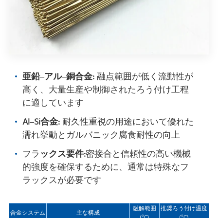
亜鉛–アル–銅合金:
融点範囲が低く流動性が
高く、大量生産や制御されたろう付け工程
に適しています
Al–Si合金:
耐久性重視の用途において優れた
濡れ挙動とガルバニック腐食耐性の向上
フラ
ックス要件:
密接合と信頼性の高い機械
的強度を確保するために、通常は特殊なフ
ラックスが必要です
融解範囲
推奨ろう付け温度
合金システム
主な構成
(°C)
(°C)