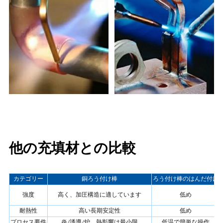
他の充填材との比較
カテゴリー
銅ろう付け棒
ろう付け棒のはんだ付け
強度
高く、加圧構造に適しています
低め
耐熱性
高い長期安定性
低め
プロセス要件
炎/誘導/炉、熱影響は最小限
低温で簡単な操作