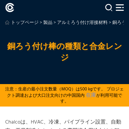
トップページ
>
製品
>
アルミろう付け溶接材料
> 銅ろ
銅ろう付け棒の種類と合金レン
ジ
注意：生産の最小注文数量（MOQ）は500 kgです。 プロジェ
在庫
クト調達および大口注文向けの中国国内
が利用可能で
す。
Chalcoは、HVAC、冷凍、パイプライン設置、自動