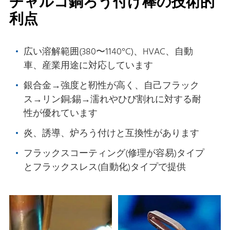
チャルコ銅ろう付け棒の技術的
利点
広い溶解範囲(380〜1140°C)、HVAC、自動
車、産業用途に対応しています
銀合金→強度と靭性が高く、自己フラック
ス→リン銅;錫→濡れやひび割れに対する耐
性が優れています
炎、誘導、炉ろう付けと互換性があります
フラックスコーティング(修理が容易)タイプ
とフラックスレス(自動化)タイプで提供