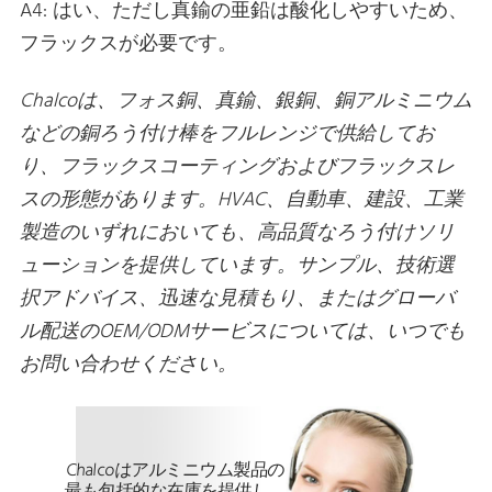
A4: はい、ただし真鍮の亜鉛は酸化しやすいため、
フラックスが必要です。
Chalcoは、フォス銅、真鍮、銀銅、銅アルミニウム
などの銅ろう付け棒をフルレンジで供給してお
り、フラックスコーティングおよびフラックスレ
スの形態があります。HVAC、自動車、建設、工業
製造のいずれにおいても、高品質なろう付けソリ
ューションを提供しています。サンプル、技術選
択アドバイス、迅速な見積もり、またはグローバ
ル配送のOEM/ODMサービスについては、いつでも
お問い合わせください。
Chalcoはアルミニウム製品の
最も包括的な在庫を提供し、