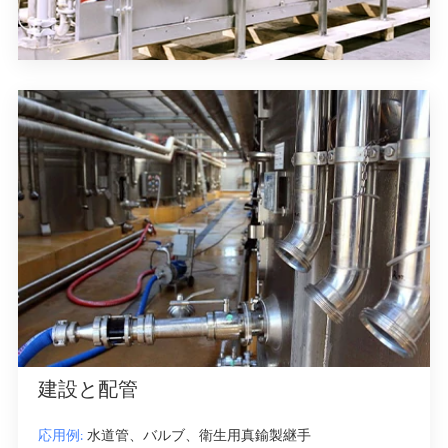
建設と配管
応用例:
水道管、バルブ、衛生用真鍮製継手