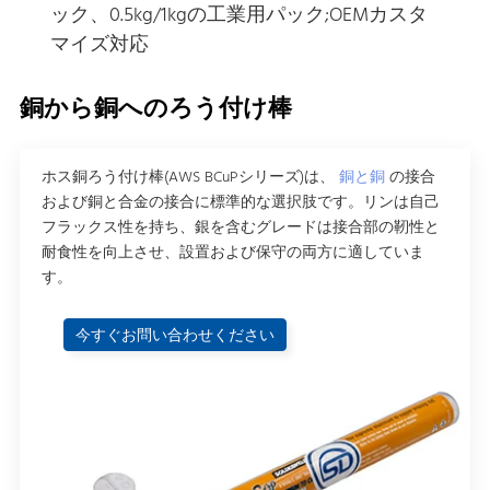
ック、0.5kg/1kgの工業用パック;OEMカスタ
マイズ対応
銅から銅へのろう付け棒
ホス銅ろう付け棒(AWS BCuPシリーズ)は、
銅と銅
の接合
および銅と合金の接合に標準的な選択肢です。リンは自己
フラックス性を持ち、銀を含むグレードは接合部の靭性と
耐食性を向上させ、設置および保守の両方に適していま
す。
今すぐお問い合わせください