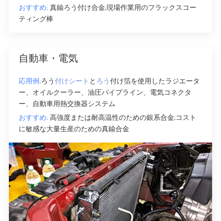
おすすめ:
真鍮ろう付け合金;現場作業用のフラックスコー
ティング棒
自動車・電気
応用例:
ろう
付けシート
と
ろう
付け箔を使用したラジエータ
ー、オイルクーラー、油圧パイプライン、電気コネクタ
ー、自動車用熱交換器システム
おすすめ:
高強度または耐高温性のための銀系合金;コスト
に敏感な大量生産のための真鍮合金