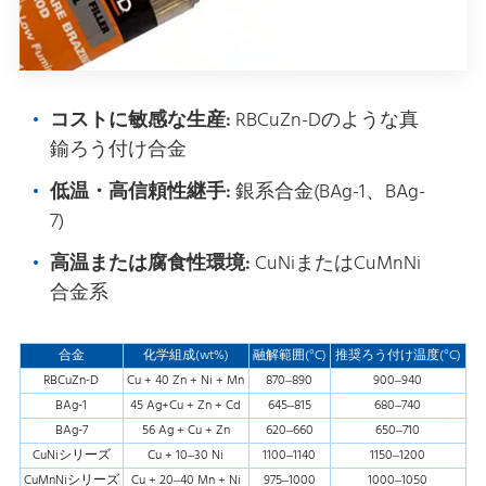
コストに敏感な生産:
RBCuZn-Dのような真
鍮ろう付け合金
低温・高信頼性継手:
銀系合金(BAg-1、BAg-
7)
高温または腐食性環境:
CuNiまたはCuMnNi
合金系
合金
化学組成(wt%)
融解範囲(°C)
推奨ろう付け温度(°C)
RBCuZn-D
Cu + 40 Zn + Ni + Mn
870–890
900–940
BAg-1
45 Ag+Cu + Zn + Cd
645–815
680–740
BAg-7
56 Ag + Cu + Zn
620–660
650–710
CuNiシリーズ
Cu + 10–30 Ni
1100–1140
1150–1200
CuMnNiシリーズ
Cu + 20–40 Mn + Ni
975–1000
1000–1050