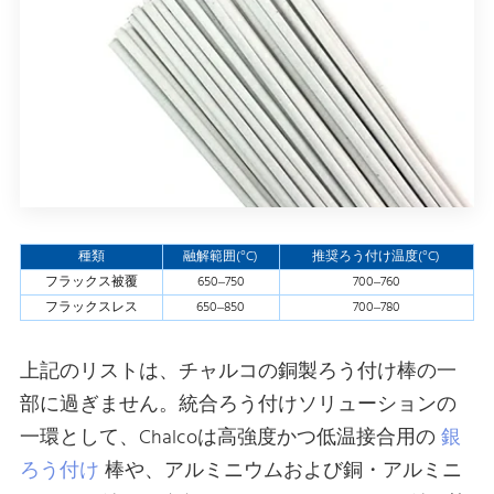
種類
融解範囲(°C)
推奨ろう付け温度(°C)
フラックス被覆
650–750
700–760
フラックスレス
650–850
700–780
上記のリストは、チャルコの銅製ろう付け棒の一
部に過ぎません。統合ろう付けソリューションの
一環として、Chalcoは高強度かつ低温接合用の
銀
ろう付け
棒や、アルミニウムおよび銅・アルミニ