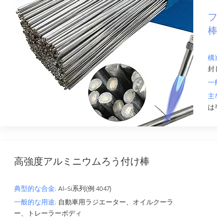
構
封
一
主
は
高強度アルミニウムろう付け棒
典型的な合金:
Al–Si系列(例:4047)
一般的な用途:
自動車用ラジエーター、オイルクーラ
ー、トレーラーボディ