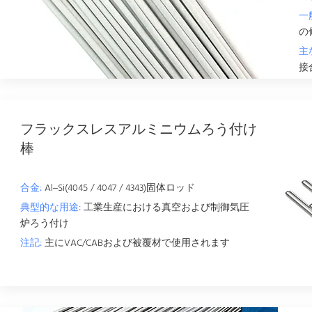
一
の
主
接
フラックスレスアルミニウムろう付け
棒
合金:
Al–Si(4045 / 4047 / 4343)固体ロッド
典型的な用途:
工業生産における真空および制御気圧
炉ろう付け
注記:
主にVAC/CABおよび被覆材で使用されます