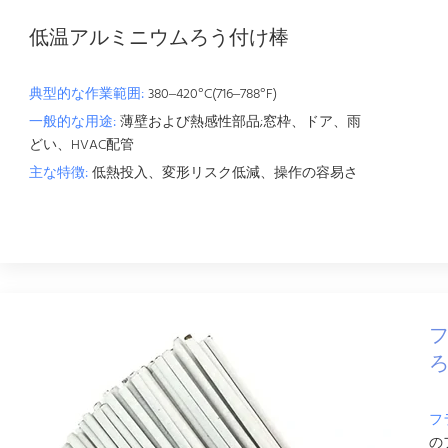
低温アルミニウムろう付け棒
典型的な作業範囲:
380–420°C(716–788°F)
一般的な用途:
薄壁および熱感性部品;窓枠、ドア、雨
どい、HVAC配管
主な特徴:
低熱投入、変形リスク低減、操作の容易さ
フ
の