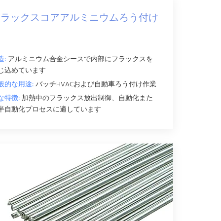
フラックスコアアルミニウムろう付け
棒
造:
アルミニウム合金シースで内部にフラックスを
じ込めています
般的な用途:
バッチHVACおよび自動車ろう付け作業
な特徴:
加熱中のフラックス放出制御、自動化また
半自動化プロセスに適しています