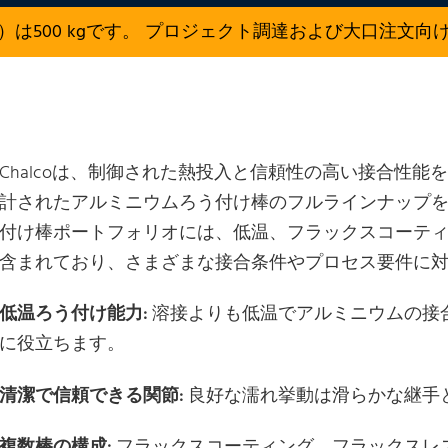
）は500 kgです。 プロジェクト調達および大口注文向
Chalcoは、制御された熱投入と信頼性の高い接合性
計されたアルミニウムろう付け棒のフルラインナップ
付け棒ポートフォリオには、低温、フラックスコーテ
含まれており、さまざまな接合条件やプロセス要件に
低温ろう付け能力:
溶接よりも低温でアルミニウムの接
に役立ちます。
清潔で信頼できる関節:
良好な濡れ挙動は滑らかな継手
複数棒の構成:
フラックスコーティング、フラックスレ