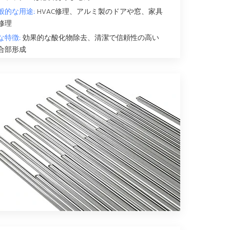
般的な用途:
HVAC修理、アルミ製のドアや窓、家具
修理
な特徴:
効果的な酸化物除去、清潔で信頼性の高い
合部形成