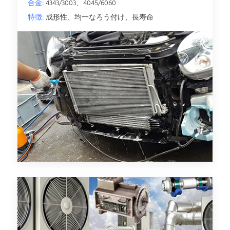
合金:
4343/3003、4045/6060
特徴:
成形性、均一なろう付け、長寿命