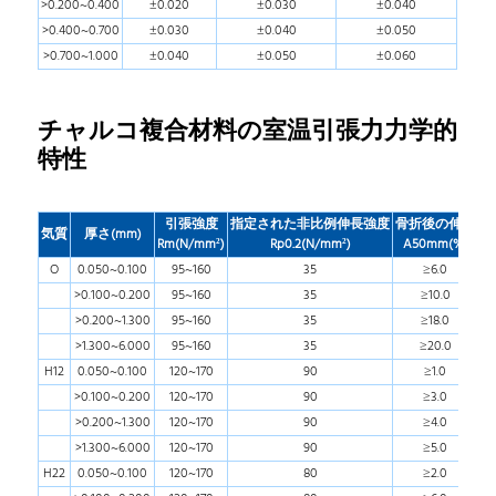
>0.200~0.400
±0.020
±0.030
±0.040
>0.400~0.700
±0.030
±0.040
±0.050
>0.700~1.000
±0.040
±0.050
±0.060
チャルコ複合材料の室温引張力力学的
特性
引張強度
指定された非比例伸長強度
骨折後の伸長
気質
厚さ(mm)
Rm(N/mm
²)
Rp0.2(N/mm
²)
A50mm(%)
O
0.050~0.100
95~160
35
≥6.0
>0.100~0.200
95~160
35
≥10.0
>0.200~1.300
95~160
35
≥18.0
>1.300~6.000
95~160
35
≥20.0
H12
0.050~0.100
120~170
90
≥1.0
>0.100~0.200
120~170
90
≥3.0
>0.200~1.300
120~170
90
≥4.0
>1.300~6.000
120~170
90
≥5.0
H22
0.050~0.100
120~170
80
≥2.0