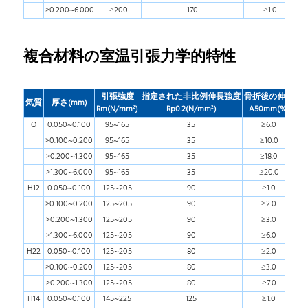
>0.200~6.000
≥200
170
≥1.0
複合材料の室温引張力学的特性
引張強度
指定された非比例伸長強度
骨折後の伸長
気質
厚さ(mm)
Rm(N/mm
²)
Rp0.2(N/mm
²)
A50mm(%)
O
0.050~0.100
95~165
35
≥6.0
>0.100~0.200
95~165
35
≥10.0
>0.200~1.300
95~165
35
≥18.0
>1.300~6.000
95~165
35
≥20.0
H12
0.050~0.100
125~205
90
≥1.0
>0.100~0.200
125~205
90
≥2.0
>0.200~1.300
125~205
90
≥3.0
>1.300~6.000
125~205
90
≥6.0
H22
0.050~0.100
125~205
80
≥2.0
>0.100~0.200
125~205
80
≥3.0
>0.200~1.300
125~205
80
≥7.0
H14
0.050~0.100
145~225
125
≥1.0