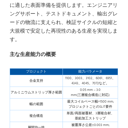
に適した表面準備を提供します。エンジニアリ
ングサポート、テストドキュメント、輸出グレ
ードの物流に支えられ、検証サイクルの短縮と
大規模で安定した再現性のある生産を実現しま
す。
主な生産能力の概要
プロジェクト
能力パラメータ
1100、3003、3102、6061、6951、
合金支持
4343、4045、7072など。
0.05 mm – 3.0
アルミニウムストリップ厚さ範囲
mm(三層複合構造に対応)
最大コイルベース幅>1500 mm;
幅の範囲
プロジェクトごとのSLIT要件
単面/両面被覆材、3層複合材、
複合構造
亜鉛加工ストリップ
被覆厚さ公差±0.003 mm;
層間均一性