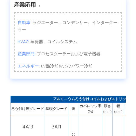
産業応用→
自動車:
ラジエーター、コンデンサー、インタークー
ラー
HVAC:
蒸発器、コイルシステム
産業部門:
プロセスクーラーおよび電子機器
エネルギー:
EV熱冷却およびパワー冷却
アルミニウムろう付けコイルおよびストリップの
カバレッジ率
厚さ
幅
プレー
ろう付け層グレード
基礎グレード
州
(%)
(mm)
(mm)
(m
4A13
3A11
O