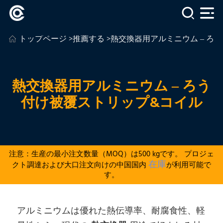
トップページ
>
推薦する
>熱交換器用アルミニウム – ろ
熱交換器用アルミニウム – ろう
付け被覆ストリップ&コイル
注意：生産の最小注文数量（MOQ）は500 kgです。 プロジェ
在庫
クト調達および大口注文向けの中国国内
が利用可能で
す。
アルミニウムは優れた熱伝導率、耐腐食性、軽