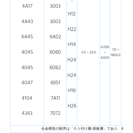
4A17
3003
H12
4A43
3003
H22
4A45
6A02
H14
0.050
7.0 ~
4045
6060
3.0 ~ 25.0
~
≤10,
1600.0
6.000
H24
4045
6082
H24
4047
6951
H16
4104
7A11
H26
4343
7072
合金構造の順序は「ろう付け層/基板層」であり、例えば4343