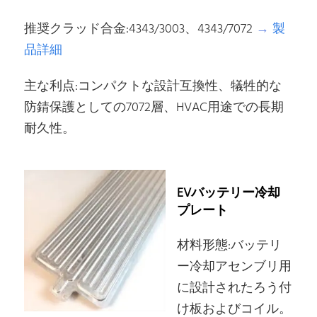
推奨クラッド合金:4343/3003、4343/7072
→
製
品詳細
主な利点:コンパクトな設計互換性、犠牲的な
防錆保護としての7072層、HVAC用途での長期
耐久性。
EVバッテリー冷却
プレート
材料形態:バッテリ
ー冷却アセンブリ用
に設計されたろう付
け板およびコイル。