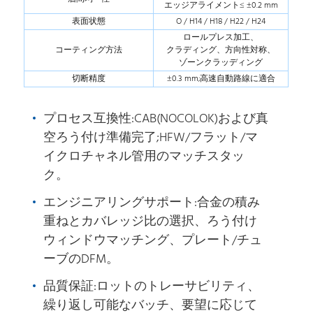
エッジアライメント≤ ±0.2 mm
表面状態
O / H14 / H18 / H22 / H24
ロールプレス加工、
コーティング方法
クラディング、方向性対称、
ゾーンクラッディング
切断精度
±0.3 mm;高速自動路線に適合
プロセス互換性:CAB(NOCOLOK)および真
空ろう付け準備完了;HFW/フラット/マ
イクロチャネル管用のマッチスタッ
ク。
エンジニアリングサポート:合金の積み
重ねとカバレッジ比の選択、ろう付け
ウィンドウマッチング、プレート/チュ
ーブのDFM。
品質保証:ロットのトレーサビリティ、
繰り返し可能なバッチ、要望に応じて