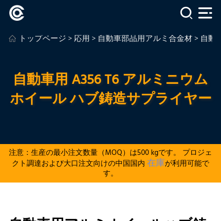
トップページ
>
応用
>
自動車部品用アルミ合金材
> 自動
自動車用 A356 T6 アルミニウム
ホイール ハブ鋳造サプライヤー
注意：生産の最小注文数量（MOQ）は500 kgです。 プロジェ
在庫
クト調達および大口注文向けの中国国内
が利用可能で
す。