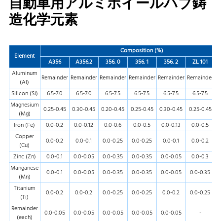
自動車用アルミホイールハブ鋳
造化学元素
Composition (%)
Element
A356
A356.2
356. 0
356. 1
356. 2
ZL 101
Aluminum
Remainder
Remainder
Remainder
Remainder
Remainder
Remainder
R
(Al)
Silicon (Si)
6.5-7.0
6.5-7.0
6.5-7.5
6.5-7.5
6.5-7.5
6.5-7.5
Magnesium
0.25-0.45
0.30-0.45
0.20-0.45
0.25-0.45
0.30-0.45
0.25-0.45
0
(Mg)
Iron (Fe)
0.0-0.2
0.0-0.12
0.0-0.6
0.0-0.5
0.0-0.13
0.0-0.5
Copper
0.0-0.2
0.0-0.1
0.0-0.25
0.0-0.25
0.0-0.1
0.0-0.2
(Cu)
Zinc (Zn)
0.0-0.1
0.0-0.05
0.0-0.35
0.0-0.35
0.0-0.05
0.0-0.3
Manganese
0.0-0.1
0.0-0.05
0.0-0.35
0.0-0.35
0.0-0.05
0.0-0.35
(Mn)
Titanium
0.0-0.2
0.0-0.2
0.0-0.25
0.0-0.25
0.0-0.2
0.0-0.25
(Ti)
Remainder
0.0-0.05
0.0-0.05
0.0-0.05
0.0-0.05
0.0-0.05
-
(each)