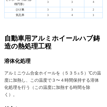
3
3
4
楕円形）
ひけ巣
3
3
2
気孔率
3
4
3
自動車用アルミホイールハブ鋳
造の熱処理工程
溶体化処理
アルミニウム合金ホイールを（５３５±５）℃の温
度に加熱し、この温度で３〜４時間保持する溶体
化処理を行う（この温度に加熱する時間を除
く）。