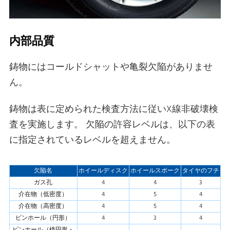
内部品質
鋳物にはコールドシャットや亀裂欠陥がありませ
ん。
鋳物は表に定められた検査方法に従いX線非破壊検
査を実施します。 欠陥の許容レベルは、以下の表
に指定されているレベルを超えません。
欠陥名
ホイールディスク
ホイールスポーク
タイヤのフチ
ガス孔
4
4
3
介在物（低密度）
4
5
4
介在物（高密度）
4
5
4
ピンホール（円形）
4
3
4
ピンホール（楕円形・