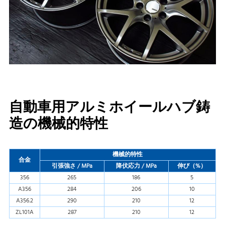
自動車用アルミホイールハブ鋳
造の機械的特性
機械的特性
合金
引張強さ / MPa
降伏応力 / MPa
伸び（%）
356
265
186
5
A356
284
206
10
A356.2
290
210
12
ZL101A
287
210
12