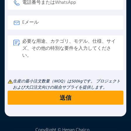
生産の最小注文数量（MOQ）は500kgです。 プロジェクト
および大口注文向けの統合サプライを提供します。
CopyRight © Henan Chalco