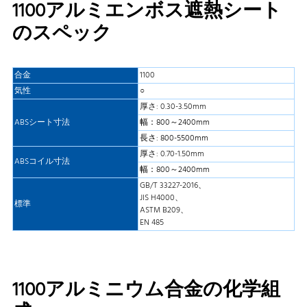
1100アルミエンボス遮熱シート
のスペック
合金
1100
気性
○
厚さ: 0.30-3.50mm
ABSシート寸法
幅：800～2400mm
長さ: 800-5500mm
厚さ: 0.70-1.50mm
ABSコイル寸法
幅：800～2400mm
GB/T 33227-2016、
JIS H4000、
標準
ASTM B209、
EN 485
1100アルミニウム合金の化学組