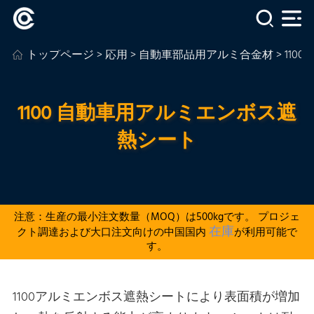
トップページ
>
応用
>
自動車部品用アルミ合金材
> 11
1100 自動車用アルミエンボス遮
熱シート
注意：生産の最小注文数量（MOQ）は500kgです。 プロジェ
在庫
クト調達および大口注文向けの中国国内
が利用可能で
す。
1100アルミエンボス遮熱シートにより表面積が増加