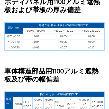
ボディパネル用1100アルミ遮熱
板および帯板の厚み偏差
厚さの許容差は以下の幅の範囲内です
厚さ mm
800.0～1600.0
>1600.0～1800.0
>1800-2400.00
0.70～1.00
±0.03
±0.05
±0.08
>1.00-1.20
±0.04
±0.06
±0.09
>1.20-1.50
±0.05
±0.07
±0.10
車体構造部品用1100アルミ遮熱
板及び帯の幅偏差
幅公差は以下の幅範囲内です
厚さ
>300.0
>500.0
>1
>1 800.0
>100.0
>800.0-
>2 000.0
mm
<100.0
～
～
250.0-1
～2
-300.0
1 250.0
～2 400.0
500.0
800.0
800.0
000.0