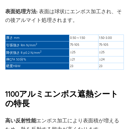
表面処理方法:
表面は球状にエンボス加工され、そ
の後アルマイト処理されます。
厚さ mm
0.50～1.50
1.50-3.00
2
75-105
75-105
引張強さ Rm N/mm
2
≥25
≥25
降伏強さ R p0.2 N/mm
伸びA 50分%
≥21
≥24
硬度HBW
23
23
1100アルミエンボス遮熱シート
の特長
高い反射性能
エンボス加工により表面積が増える