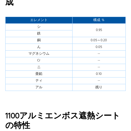
成
エレメント
構成 ％
シ
0.95
鉄
銅
0.05～0.20
ん
0.05
マグネシウム
--
Cr
--
ニ
--
亜鉛
0.10
ティ
--
アル
残り
1100アルミエンボス遮熱シート
の特性