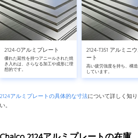
2124-Oアルミプレート
2124-T351 アルミ
ート
優れた延性を持つアニールされた焼
き入れは、さらなる加工や成形に理
高い疲労強度を持ち、構造
想的です。
しています。
2124アルミプレートの具体的な寸法
について詳しく知り
い。
Chalco 2124アルミプレートの在庫