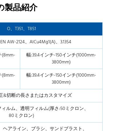
トの製品紹介
60インチ x 120インチ
1524mm x 3048mm
12インチ×12インチ
305mm x 305mm
O、T351、T851
12インチ x 18インチ
305mm x 457mm
EN AW-2124、AlCu4Mg1(A)、3.1354
12インチ x 24インチ
305mm x 610mm
(8mm-
幅:39.4インチ-150インチ(1000mm-
24インチ x 24インチ
610mm x 610mm
3800mm)
12インチ x 36インチ
305mm x 914mm
(8mm-
幅:39.4インチ-150インチ(1000mm-
3800mm)
24インチ×36インチ
610mm x 914mm
修正&切断の長さまたはカスタマイズ
36インチ×36インチ
914mm x 914mm
ィルム、透明フィルム(厚さ:50ミクロン、
48インチ x 96インチ
1219mm x 2438mm
80ミクロン)
60インチ x 120インチ
1524mm x 3048mm
、ヘアライン、ブラシ、サンドブラスト、