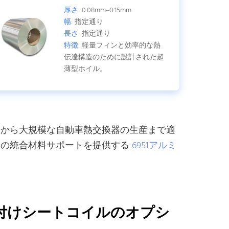
厚さ:
0.08mm–0.15mm
幅:
指定通り
長さ:
指定通り
特徴:
軽量フィンと効率的な熱
伝達構造のために設計された超
薄型ホイル。
トから大規模な自動車熱交換器の生産まで適
品の統合材料サポートを提供する
6951アルミ
覆ろう付けシートコイルのオプシ