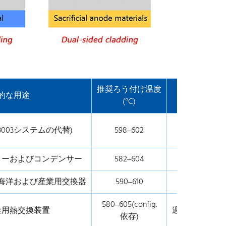
推奨ろう付け温度
的な用途
(°C)
30
003システムの代替)
598–602
疲労寿
ターおよびコンデンサー
582–604
広いろう
海洋および産業用交換器
590–610
犠牲的7
580–605(config.
業用熱交換装置
過酷な環境で
依存)