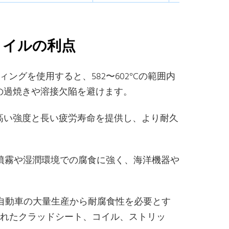
トコイルの利点
ディングを使用すると、582〜602°Cの範囲内
材の過焼きや溶接欠陥を避けます。
より高い強度と長い疲労寿命を提供し、より耐久
水噴霧や湿潤環境での腐食に強く、海洋機器や
自動車の大量生産から耐腐食性を必要とす
ズされたクラッドシート、コイル、ストリッ