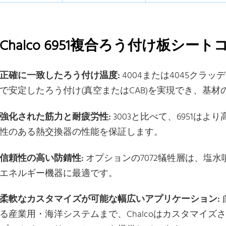
Chalco 6951複合ろう付け板シー
正確に一致したろう付け温度:
4004または4045クラッ
で安定したろう付け(真空またはCAB)を実現でき、基
強化された筋力と耐疲労性:
3003と比べて、6951は
性のある熱交換器の性能を保証します。
信頼性の高い防錆性:
オプションの7072犠牲層は、塩
エネルギー機器に最適です。
柔軟なカスタマイズが可能な幅広いアプリケーション:
る産業用・海洋システムまで、Chalcoはカスタマイ