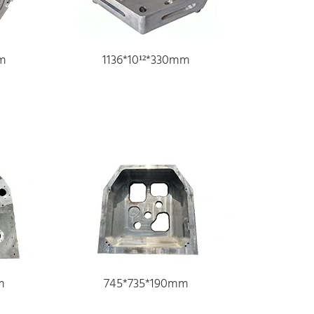
mm
1136*10¹²*330mm
m
745*735*190mm