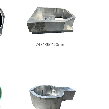
m
745*735*190mm