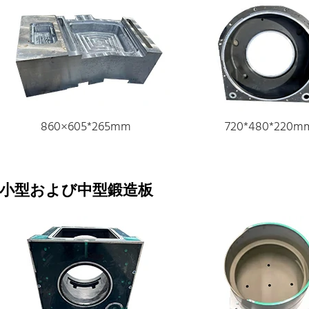
860×605*265mm
720*480*220m
小型および中型鍛造板