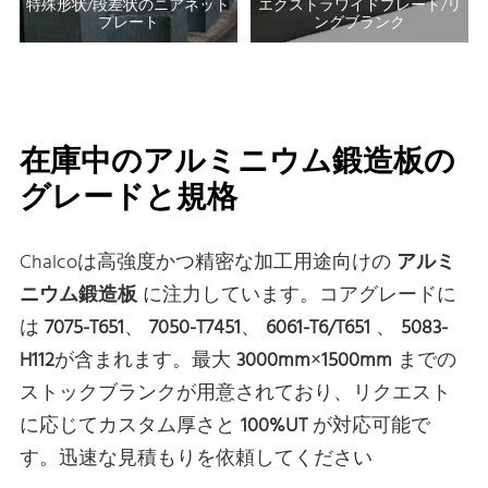
特殊形状/段差状のニアネット
エクストラワイドプレート/リ
プレート
ングブランク
在庫中のアルミニウム鍛造板の
グレードと規格
Chalcoは高強度かつ精密な加工用途向けの
アルミ
ニウム鍛造板
に注力しています。コアグレードに
は
7075-T651
、
7050-T7451
、
6061-T6/T651
、
5083-
H112
が含まれます。最大
3000mm×1500mm
までの
ストックブランクが用意されており、リクエスト
に応じてカスタム厚さと
100%UT
が対応可能で
す。迅速な見積もりを依頼してください