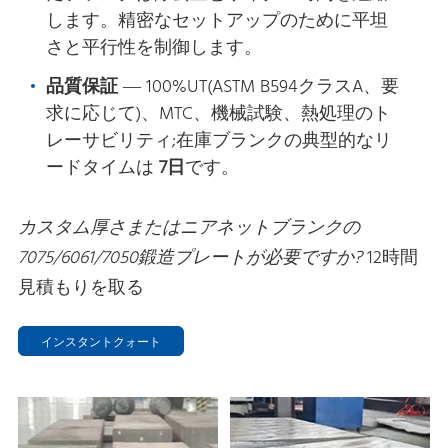
します。精密なセットアップのために平坦
さと平行性を制御します。
品質保証
— 100%UT(ASTM B594クラスA、要
求に応じて)、MTC、機械試験、熱処理のト
レーサビリティ;在庫ブランクの典型的なリ
ードタイムは
7日
です。
カスタム厚さまたはニアネットブランクの
7075/6061/7050鍛造プレートが必要ですか?
12時間
見積もりを取る
インスタントクォート