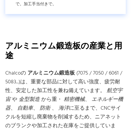
で。加工手当付きで。
アルミニウム鍛造板の産業と用
途
Chalcoの
アルミニウム鍛造板
(7075 / 7050 / 6061 /
5083...)は、重要な部品に対して高い強度、疲労耐
性、安定した加工性を兼ね備えています。
航空宇
宙
や
金型製造
から重・
精密機械
、
エネルギー機
器
、
自動車
、
防衛
、
海洋
に至るまで、CNCサイ
クルを短縮し廃棄物を削減するため、ニアネット
のブランクや加工された在庫をご提供していま