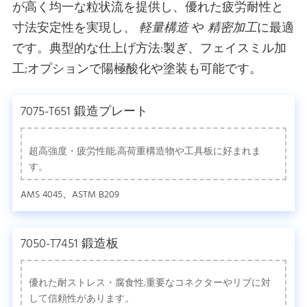
が高く均一な粒状流を提供し、優れた疲労耐性と
寸法安定性を実現し、
軽量構造
や
精密加工
に最適
です。典型的な仕上げ方法:製ぎ、フェイスミル加
工;オプションで陽極酸化や塗装も可能です。
7075-T651 鍛造プレート
超高強度・疲労性能;高荷重構造物や工具板に好まれま
す。
AMS 4045、ASTM B209
7050-T7451 鍛造板
優れた耐ストレス・腐食性;重要なコネクターやリブに対
して信頼性があります。