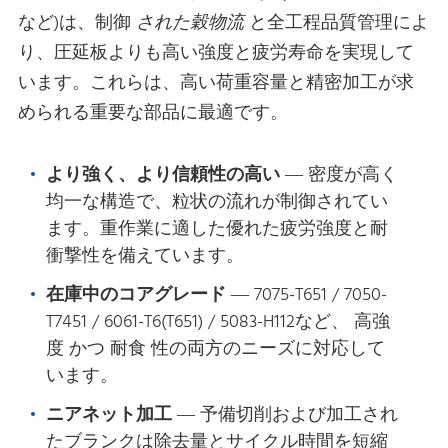
など)は、制御
された穀物流
と全工程品質管理によ
り、圧延板よりも高い強度と疲労寿命を実現して
います。これらは、高い荷重容量と精密加工が求
められる重要な部品に最適です。
より強く、より信頼性の高い
— 密度が高く
均一な構造で、粒状の流れが制御されてい
ます。重作業に適した優れた疲労強度と耐
衝撃性を備えています。
在庫中のコアグレード
— 7075-T651 / 7050-
T7451 / 6061-T6(T651) / 5083-H112など、
高強
度
かつ
耐食
性の両方のニーズに対応して
います。
ニアネット加工
— 予備切削および加工され
たブランクは除去量とサイクル時間を短縮