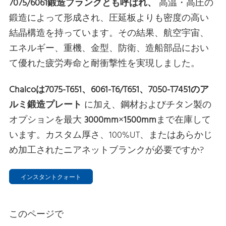
7075/6061鍛造ブランクとも呼ばれ、
高温・高圧の
鍛造によって形成され、圧延板よりも密度の高い
結晶構造を持っています。その結果、航空宇宙、
エネルギー、重機、金型、防衛、造船部品におい
て優れた疲労寿命と耐衝撃性を実現しました。
Chalcoは7075-T651、6061-T6/T651、7050-T7451のア
ルミ鍛造プレート
に加え、鋼材およびチタン製の
オプションを最大
3000mm×1500mm
まで在庫して
います。カスタム厚さ、100%UT、またはあらかじ
め加工されたニアネットブランクが必要ですか?
インスタントクォート
このページで