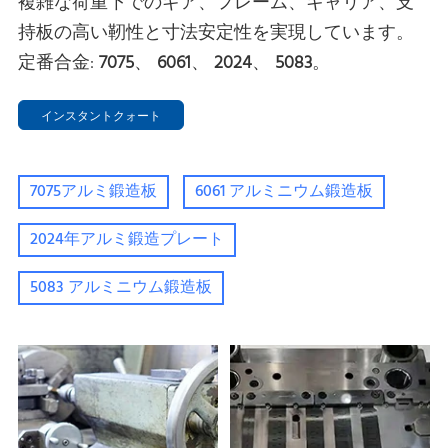
複雑な荷重下でのギア、フレーム、キャリア、支
持板の高い靭性と寸法安定性を実現しています。
定番合金:
7075
、
6061
、
2024
、
5083
。
インスタントクォート
7075アルミ鍛造板
6061 アルミニウム鍛造板
2024年アルミ鍛造プレート
5083 アルミニウム鍛造板