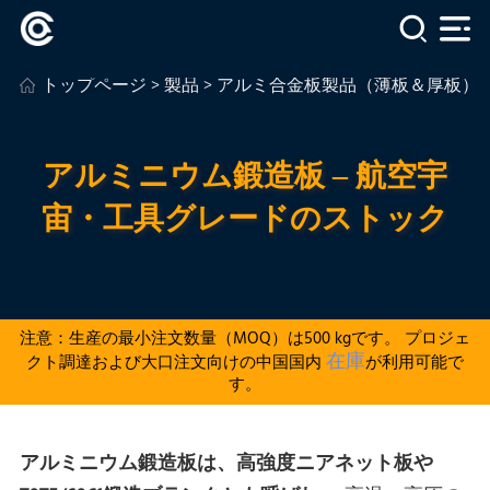
トップページ
>
製品
>
アルミ合金板製品（薄板＆厚板）
アルミニウム鍛造板 – 航空宇
宙・工具グレードのストック
注意：生産の最小注文数量（MOQ）は500 kgです。 プロジェ
在庫
クト調達および大口注文向けの中国国内
が利用可能で
す。
アルミニウム鍛造板は、高強度ニアネット板や