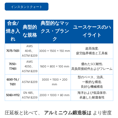
インスタントクォート
合金/
典型的なマッ
典型的
ユースケースのハ
焼き入
クス・ブラン
な規格
イライト
れ
ク
AMS
超高強度;
7075-T651
4045、
3000 × 1500 × 150 mm
疲労臨界構造と工具板
ASTM B209
AMS
7050-
優れたSCC耐性;
4050、
1600 × 800 × 100 mm
T7451
高負荷接続件およびフレーム
ASTM B209
型のベース、治具、
6061-T6 /
3000 × 1500 × 200
ASTM B209
一般的な構造;
T651
mm
良好な機械構造
EN 485、
海洋および低温保存;
5083-H112
2000 × 1000 × 80 mm
ASTM B209
卓越した耐腐食性
圧延板と比べて、
アルミニウム鍛造板は
より密度