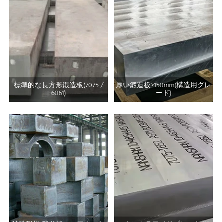
標準的な長方形鍛造板(7075 /
厚い鍛造板>150mm(構造用グレ
6061)
ード)