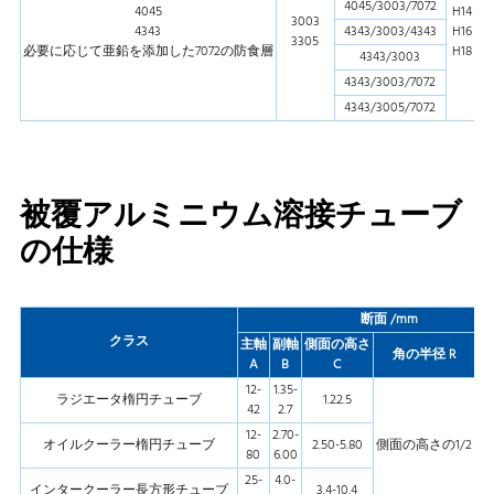
4045/3003/7072
4045
H14
3003
4343
4343/3003/4343
H16
3305
必要に応じて亜鉛を添加した7072の防食層
H18
4343/3003
4343/3003/7072
4343/3005/7072
被覆アルミニウム溶接チューブ
の仕様
断面 /mm
クラス
主軸
副軸
側面の高さ
外
角の半径 R
A
B
C
12-
1.35-
ラジエータ楕円チューブ
1.22.5
-
42
2.7
12-
2.70-
オイルクーラー楕円チューブ
2.50-5.80
側面の高さの1/2
-
80
6.00
25-
4.0-
インタークーラー長方形チューブ
3.4-10.4
-