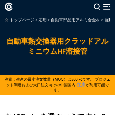
トップページ
>
応用
>
自動車部品用アルミ合金材
> 自
自動車熱交換器用クラッドアル
ミニウムHF溶接管
注意：生産の最小注文数量（MOQ）は500 kgです。 プロジェ
在庫
クト調達および大口注文向けの中国国内
が利用可能で
す。