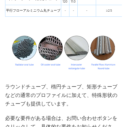
120
11.0
18
平行フローアルミニウム丸チューブ
-
-
-
≥2.5
3
ラウンドチューブ、楕円チューブ、矩形チューブ
などの通常のプロファイルに加えて、特殊形状の
チューブも提供しています。
必要な要件がある場合は、お問い合わせボタンを