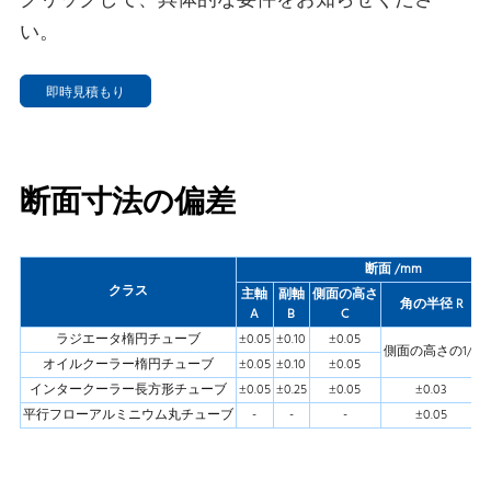
クリックして、具体的な要件をお知らせくださ
い。
即時見積もり
断面寸法の偏差
断面 /mm
クラス
主軸
副軸
側面の高さ
角の半径 R
A
B
C
ラジエータ楕円チューブ
±0.05
±0.10
±0.05
側面の高さの1/2
オイルクーラー楕円チューブ
±0.05
±0.10
±0.05
インタークーラー長方形チューブ
±0.05
±0.25
±0.05
±0.03
平行フローアルミニウム丸チューブ
-
-
-
±0.05