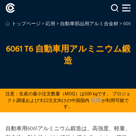
トップページ
>
応用
>
自動車部品用アルミ合金材
> 60
6061 T6 自動車用アルミニウム鍛
造
注意：生産の最小注文数量（MOQ）は500 kgです。 プロジェ
在庫
クト調達および大口注文向けの中国国内
が利用可能で
す。
自動車用6061アルミニウム鍛造は、高強度、軽量、