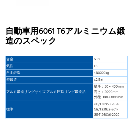
自動車用6061 T6アルミニウム鍛
造のスペック
合金
6061
気性
T6
自由鍛造
≤10000kg
型鍛造
≤2.5㎡
壁厚：50～400mm
アルミ鍛造リングサイズ アルミ圧延リング鍛造品
高さ：2000mm
外径: 100-6000mm
GB/T38958-2020
標準
GB/T33823-2017
GB∕T 26036-2020