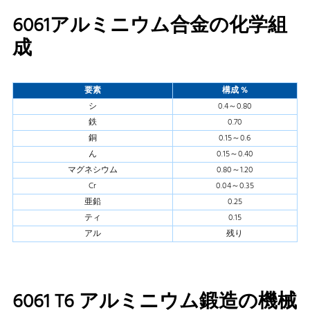
6061アルミニウム合金の化学組
成
要素
構成 %
シ
0.4～0.80
鉄
0.70
銅
0.15～0.6
ん
0.15～0.40
マグネシウム
0.80～1.20
Cr
0.04～0.35
亜鉛
0.25
ティ
0.15
アル
残り
6061 T6 アルミニウム鍛造の機械