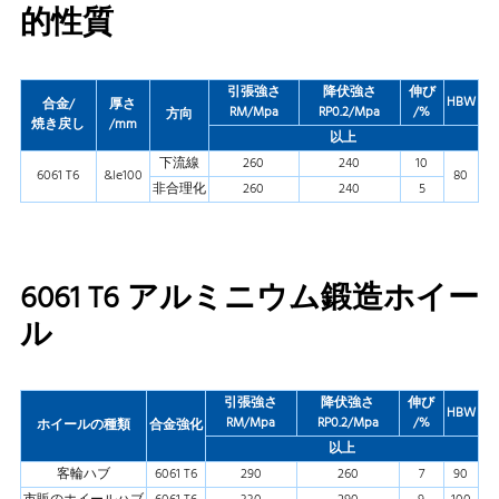
的性質
引張強さ
降伏強さ
伸び
HBW
合金/
厚さ
RM/Mpa
RP0.2/Mpa
/%
方向
焼き戻し
/mm
以上
下流線
260
240
10
6061 T6
&le100
80
非合理化
260
240
5
6061 T6 アルミニウム鍛造ホイー
ル
引張強さ
降伏強さ
伸び
HBW
RM/Mpa
RP0.2/Mpa
/%
ホイールの種類
合金強化
以上
客輪ハブ
6061 T6
290
260
7
90