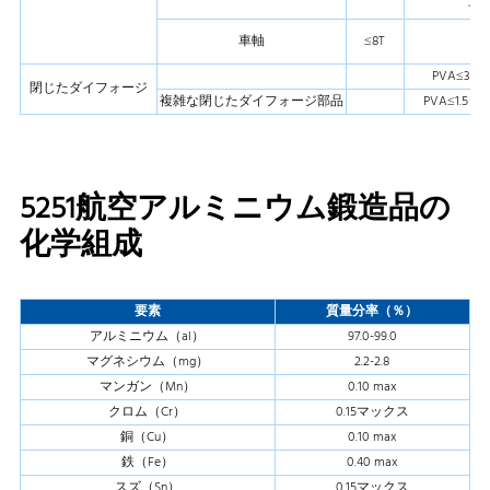
長さ
車軸
≤8T
PVA≤3.
閉じたダイフォージ
複雑な閉じたダイフォージ部品
PVA≤1.5
5251航空アルミニウム鍛造品の
化学組成
要素
質量分率（％）
アルミニウム（al）
97.0-99.0
マグネシウム（mg）
2.2-2.8
マンガン（Mn）
0.10 max
クロム（Cr）
0.15マックス
銅（Cu）
0.10 max
鉄（Fe）
0.40 max
スズ（Sn）
0.15マックス