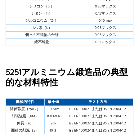
シリコン（Si）
0.25マックス
チタン（Ti）
0.15マックス
ジルコニウム（Zr）
0.10 max
ホウ素（b）
0.05マックス
個々の不純物の合計
0.05マックス
総不純物
0.15マックス
5251アルミニウム鍛造品の典型
的な材料特性
機械的特性
最小値
テスト方法
降伏強度（rp0.2）
110 MPa
BS EN 10002-1またはBS EN 2004-1.2
引張強度（RM）
160 MPa
BS EN 10002-1またはBS EN 2004-1.2
伸長（a）
8％
BS EN 10002-1またはBS EN 2004-1.2
面積の削減（z）
10％
BS EN 10002-1またはBS EN 2004-1.2