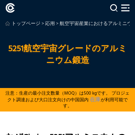
トップページ
>
応用
>
航空宇宙産業におけるアルミニウ
5251航空宇宙グレードのアルミ
ニウム鍛造
注意：生産の最小注文数量（MOQ）は500 kgです。 プロジェ
在庫
クト調達および大口注文向けの中国国内
が利用可能で
す。