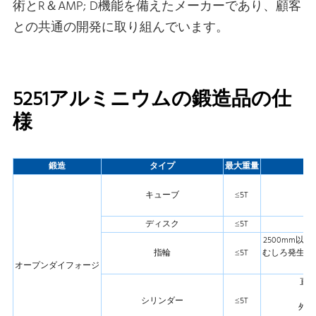
術とR＆AMP; D機能を備えたメーカーであり、顧客
との共通の開発に取り組んでいます。
5251アルミニウムの鍛造品の仕
様
鍛造
タイプ
最大重量
長
キューブ
≤5T
ディスク
≤5T
2500mm以
指輪
≤5T
むしろ発生しな
オープンダイフォージ
直径
長
シリンダー
≤5T
外径8