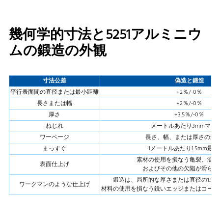
幾何学的寸法と5251アルミニウ
ムの鍛造の外観
寸法公差
偽造と鍛造
平行表面間の直径または最小距離
+2％/-0％
長さまたは幅
+2％/-0％
厚さ
+3.5％/-0％
ねじれ
メートルあたり3mmマッ
ワーページ
長さ、幅、または厚さの最大1
まっすぐ
1メートルあたり1.5mm最
素材の使用を損なう亀裂、涙、
表面仕上げ
およびその他の欠陥が滑らか
鍛造は、局所的な厚さまたは直径の1.5
ワークマンのような仕上げ
材料の使用を損なう鋭いエッジまたはコーナ