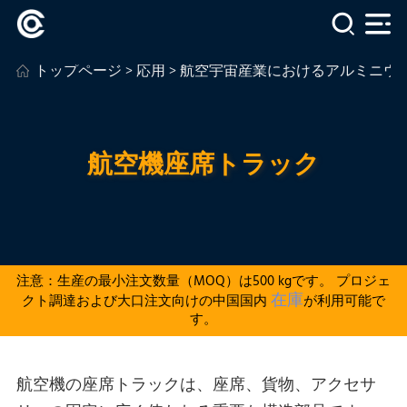
トップページ
>
応用
>
航空宇宙産業におけるアルミニウ
航空機座席トラック
注意：生産の最小注文数量（MOQ）は500 kgです。 プロジェ
在庫
クト調達および大口注文向けの中国国内
が利用可能で
す。
航空機の座席トラックは、座席、貨物、アクセサ