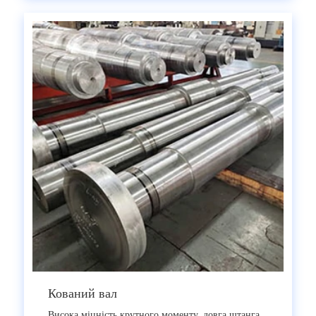
Кований вал
Висока міцність крутного моменту, довга штанга,