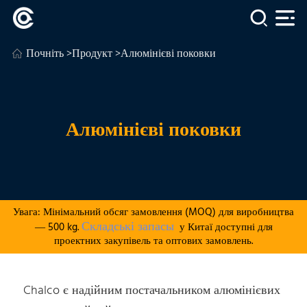
Почніть
>
Продукт
>Алюмінієві поковки
Алюмінієві поковки
Увага: Мінімальний обсяг замовлення (MOQ) для виробництва
Складські запасы
— 500 kg.
у Китаї доступні для
проектних закупівель та оптових замовлень.
Chalco є надійним постачальником алюмінієвих