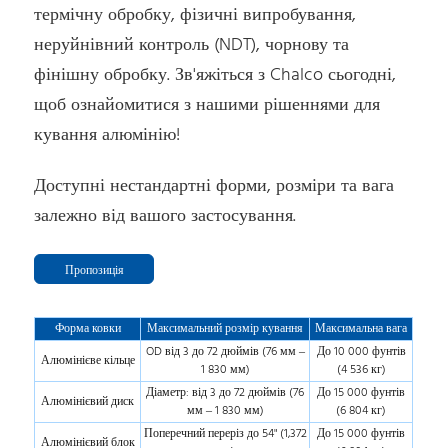
термічну обробку, фізичні випробування,
неруйнівний контроль (NDT), чорнову та
фінішну обробку. Зв'яжіться з Chalco сьогодні,
щоб ознайомитися з нашими рішеннями для
кування алюмінію!
Доступні нестандартні форми, розміри та вага
залежно від вашого застосування.
Пропозиція
Форма ковки
Максимальний розмір кування
Максимальна вага
OD від 3 до 72 дюймів (76 мм –
До 10 000 фунтів
Алюмінієве кільце
1 830 мм)
(4 536 кг)
Діаметр: від 3 до 72 дюймів (76
До 15 000 фунтів
Алюмінієвий диск
мм – 1 830 мм)
(6 804 кг)
Поперечний переріз до 54" (1,372
До 15 000 фунтів
Алюмінієвий блок