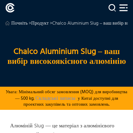
Почніть
>
Продукт
>Chalco Aluminium Slug – ваш вибір вис
Chalco Aluminium Slug – ваш
вибір високоякісного алюмінію
Увага: Мінімальний обсяг замовлення (MOQ) для виробництва
Складські запасы
— 500 kg.
у Китаї доступні для
проектних закупівель та оптових замовлень.
Алюміній Slug — це матеріал з алюмінієвого