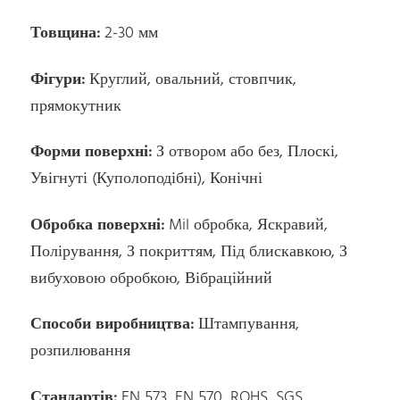
Товщина:
2-30 мм
Фігури:
Круглий, овальний, стовпчик,
прямокутник
Форми поверхні:
З отвором або без, Плоскі,
Увігнуті (Куполоподібні), Конічні
Обробка поверхні:
Mil обробка, Яскравий,
Полірування, З покриттям, Під блискавкою, З
вибуховою обробкою, Вібраційний
Способи виробництва:
Штампування,
розпилювання
Стандартів:
EN 573, EN 570, ROHS, SGS