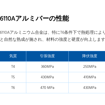
6110Aアルミバーの性能
6110Aアルミニウム合金は、特にT6条件下で熱処理に
と自然な熟成が施され、材料の強度と硬度が向上しま
気質
引張強度
降伏強度
T4
360MPa
250MPa
T5
430MPa
410MPa
T6
470 MPa
430MPa