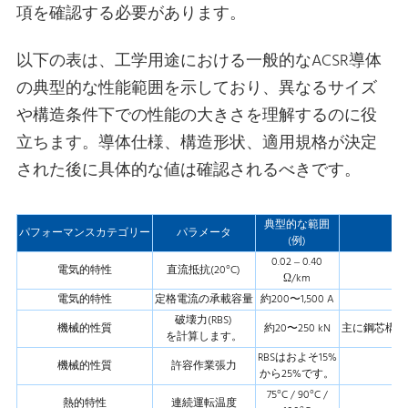
項を確認する必要があります。
以下の表は、工学用途における一般的なACSR導体
の典型的な性能範囲を示しており、異なるサイズ
や構造条件下での性能の大きさを理解するのに役
立ちます。導体仕様、構造形状、適用規格が決定
された後に具体的な値は確認されるべきです。
典型的な範囲
パフォーマンスカテゴリー
パラメータ
(例)
0.02 – 0.40
電気的特性
直流抵抗(20°C)
導
Ω/km
電気的特性
定格電流の承載容量
約200〜1,500 A
破壊力(RBS)
機械的性質
約20〜250 kN
主に鋼芯構造
を計算します。
RBSはおよそ15%
機械的性質
許容作業張力
から25%です。
75°C / 90°C /
熱的特性
連続運転温度