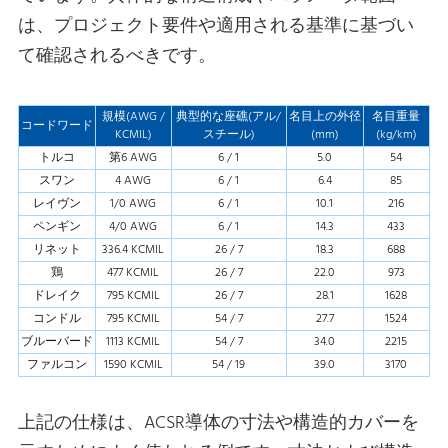
は、プロジェクト要件や適用される基準に基づい
て確認されるべきです。
規模(AWG /
典型的な座礁(アル/
名目上の外径
名目重量
コードワード
KCMIL)
スチール)
(mm)
(kg/km)
トルコ
第6 AWG
6 / 1
5.0
54
スワン
4 AWG
6 / 1
6.4
85
レイヴン
1/0 AWG
6 / 1
10.1
216
ペンギン
4/0 AWG
6 / 1
14.3
433
リネット
336.4 KCMIL
26 / 7
18.3
688
鶏
477 KCMIL
26 / 7
22.0
973
ドレイク
795 KCMIL
26 / 7
28.1
1628
コンドル
795 KCMIL
54 / 7
27.7
1524
ブルーバード
1113 KCMIL
54 / 7
34.0
2215
ファルコン
1590 KCMIL
54 / 19
39.0
3170
上記の仕様は、ACSR導体の寸法や構造的カバーを