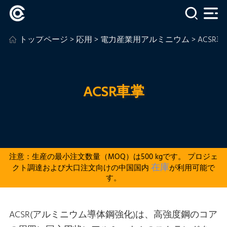
トップページ
>
応用
>
電力産業用アルミニウム
> ACSR
ACSR車掌
注意：生産の最小注文数量（MOQ）は500 kgです。 プロジェ
在庫
クト調達および大口注文向けの中国国内
が利用可能で
す。
ACSR(アルミニウム導体鋼強化)は、高強度鋼のコア