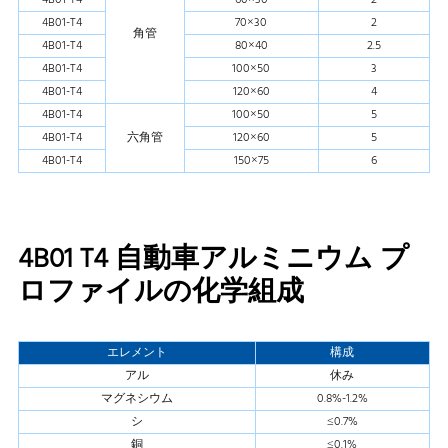
4B01-T4
70×30
2
角管
4B01-T4
80×40
2.5
4B01-T4
100×50
3
4B01-T4
120×60
4
4B01-T4
100×50
5
4B01-T4
六角管
120×60
5
4B01-T4
150×75
6
4B01 T4 自動車アルミニウム プ
ロファイルの化学組成
エレメント
構成
アル
休み
マグネシウム
0.8%-1.2%
シ
≤0.7%
銅
≤0.1%