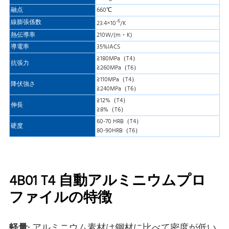
融点
660℃
-6
線膨張係数
23.4×10
/K
熱伝導率
210W/(m・K)
導電率
35%IACS
≧180MPa（T4）
抗張力
≧260MPa（T6）
≧110MPa（T4）
降伏強さ
≧240MPa（T6）
≧12%（T4）
伸長
≧8%（T6）
60-70 HRB（T4）
硬度
80-90HRB（T6）
4B01 T4 自動アルミニウムプロ
ファイルの特徴
軽量:
アルミニウム素材は鋼材に比べて密度が低い