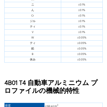
ニ
≤0.1%
ん
≤0.1%
Cr
≤0.1%
ジル
≤0.1%
ティ
≤0.1%
V
≤0.1%
W
≤0.05%
ティ
≤0.05%
鉛
≤0.05%
B
≤0.05%
休み
≤0.05%
4B01 T4 自動車アルミニウム プ
ロファイルの機械的特性
3
密度
2.68 g/cm