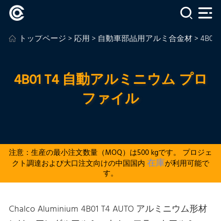
トップページ
>
応用
>
自動車部品用アルミ合金材
> 4B
4B01 T4 自動アルミニウム プロ
ファイル
注意：生産の最小注文数量（MOQ）は500 kgです。 プロジェ
在庫
クト調達および大口注文向けの中国国内
が利用可能で
す。
Chalco Aluminium 4B01 T4 AUTO アルミニウム形材