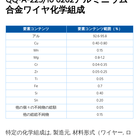
QQ-A-225/10 6262アルミニウム
合金ワイヤ化学組成
要素コンテンツ
要素コンテンツ範囲（％）
アル
92.6-95.8
Cu
0.40-0.80
Mn
0.15
Mg
0.8-1.2
Cr
0.04-0.35
Zr
0.05-0.25
Ti
0.05
Fe
0.7
Si
0.40
Sn
0.20
他の個々の不純物の総額
0.05
他の総総不純物
0.15
特定の化学組成は, 製造元, 材料形式（ワイヤー, ロ