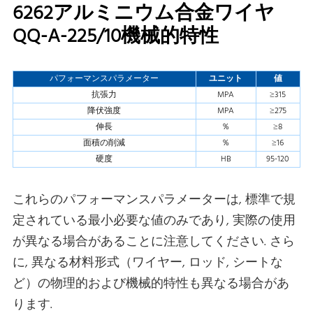
6262アルミニウム合金ワイヤ
QQ-A-225/10機械的特性
パフォーマンスパラメーター
ユニット
値
抗張力
MPA
≥315
降伏強度
MPA
≥275
伸長
％
≥8
面積の削減
％
≥16
硬度
HB
95-120
これらのパフォーマンスパラメーターは, 標準で規
定されている最小必要な値のみであり, 実際の使用
が異なる場合があることに注意してください. さら
に, 異なる材料形式（ワイヤー, ロッド, シートな
ど）の物理的および機械的特性も異なる場合があ
ります.