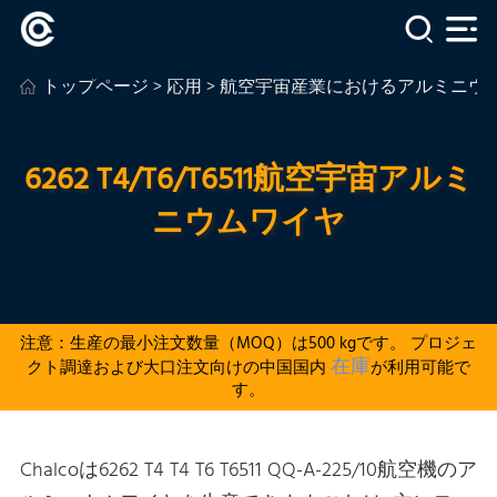
トップページ
>
応用
>
航空宇宙産業におけるアルミニウ
6262 T4/T6/T6511航空宇宙アルミ
ニウムワイヤ
注意：生産の最小注文数量（MOQ）は500 kgです。 プロジェ
在庫
クト調達および大口注文向けの中国国内
が利用可能で
す。
Chalcoは6262 T4 T4 T6 T6511 QQ-A-225/10航空機のア