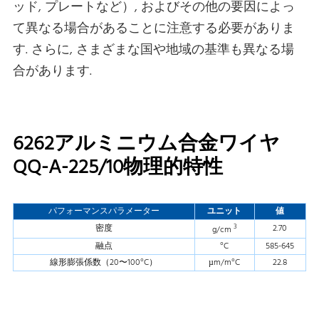
ッド, プレートなど）, およびその他の要因によっ
て異なる場合があることに注意する必要がありま
す. さらに, さまざまな国や地域の基準も異なる場
合があります.
6262アルミニウム合金ワイヤ
QQ-A-225/10物理的特性
パフォーマンスパラメーター
ユニット
値
3
密度
2.70
g/cm
融点
°C
585-645
線形膨張係数（20〜100°C）
µm/m°C
22.8