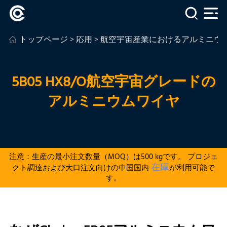
トップページ
>
応用
>
航空宇宙産業におけるアルミニウ
5B05 HX8/O航空宇宙グレードの
アルミニウムワイヤ
注意：生産の最小注文数量（MOQ）は500 kgです。 プロジェ
在庫
クト調達および大口注文向けの中国国内
が利用可能で
す。