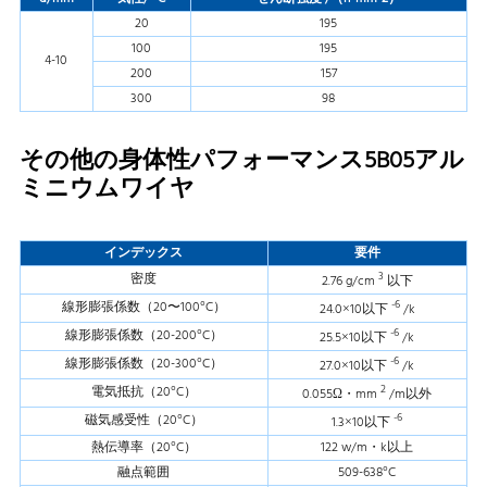
20
195
100
195
4-10
200
157
300
98
その他の身体性パフォーマンス5B05アル
ミニウムワイヤ
インデックス
要件
3
密度
2.76 g/cm
以下
-6
線形膨張係数（20〜100°C）
24.0×10以下
/k
-6
線形膨張係数（20-200°C）
25.5×10以下
/k
-6
線形膨張係数（20-300°C）
27.0×10以下
/k
2
電気抵抗（20°C）
0.055Ω・mm
/m以外
-6
磁気感受性（20°C）
1.3×10以下
熱伝導率（20°C）
122 w/m・k以上
融点範囲
509-638°C