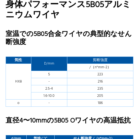
身体パフォーマンス5B05アルミ
ニウムワイヤ
室温での5B05合金ワイヤの典型的なせん
断強度
気性
剪断強度
D/mm
/（n*mm-2）
5
223
HX8
-
216
2.5-4
235
1.6-10.0
205
o
-
186
直径4〜10mmの5B05 Oワイヤの高温抵抗
d/mm
気性/
°C
せん断強度 /（n*mm-2）