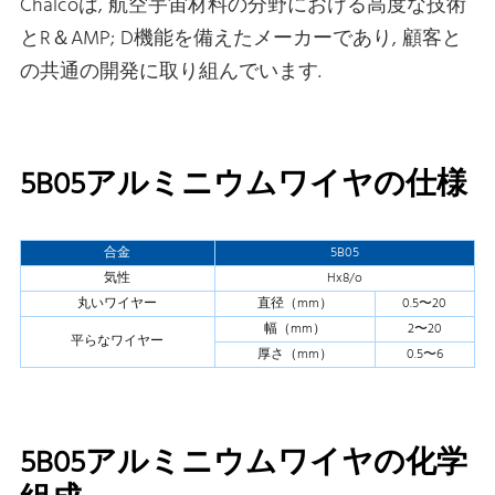
Chalcoは, 航空宇宙材料の分野における高度な技術
とR＆AMP; D機能を備えたメーカーであり, 顧客と
の共通の開発に取り組んでいます.
5B05アルミニウムワイヤの仕様
合金
5B05
気性
Hx8/o
丸いワイヤー
直径（mm）
0.5〜20
幅（mm）
2〜20
平らなワイヤー
厚さ（mm）
0.5〜6
5B05アルミニウムワイヤの化学