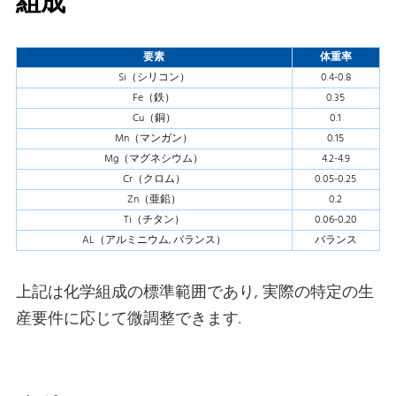
組成
要素
体重率
Si（シリコン）
0.4-0.8
Fe（鉄）
0.35
Cu（銅）
0.1
Mn（マンガン）
0.15
Mg（マグネシウム）
4.2-4.9
Cr（クロム）
0.05-0.25
Zn（亜鉛）
0.2
Ti（チタン）
0.06-0.20
AL（アルミニウム, バランス）
バランス
上記は化学組成の標準範囲であり, 実際の特定の生
産要件に応じて微調整できます.