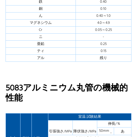
鉄
0.40
銅
0.10
ん
0.40～1.0
マグネシウム
4.0～4.9
Cr
0.05～0.25
ニ
-
亜鉛
0.25
ティ
0.15
アル
残り
5083アルミニウム丸管の機械的
性能
室温 試験結果
伸長/％
50mm
引張強さ/MPa
降伏強さ/MPa
あ
_