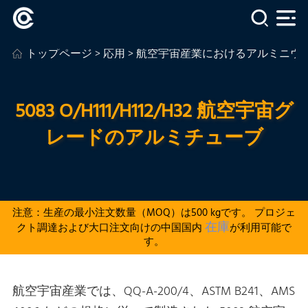
トップページ
>
応用
>
航空宇宙産業におけるアルミニウ
5083 O/H111/H112/H32 航空宇宙グ
レードのアルミチューブ
注意：生産の最小注文数量（MOQ）は500 kgです。 プロジェ
在庫
クト調達および大口注文向けの中国国内
が利用可能で
す。
航空宇宙産業では、QQ-A-200/4、ASTM B241、AMS