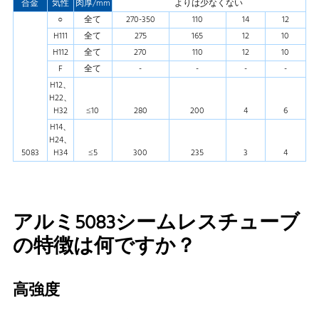
合金
気性
肉厚/mm
よりは少なくない
○
全て
270-350
110
14
12
H111
全て
275
165
12
10
H112
全て
270
110
12
10
F
全て
-
-
-
-
H12、
H22、
H32
≤10
280
200
4
6
H14、
H24、
5083
H34
≤5
300
235
3
4
アルミ5083シームレスチューブ
の特徴は何ですか？
高強度