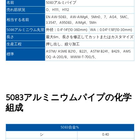
名前
5083アルミパイプ
売れ筋状況
O、H111、H112
EN AW-5083、AW-AlMg4、5Mn0、7、AG4、5MC、
相当する名前
3.3547、A95083、AlMg4、5Mn
5086アルミニウム丸管
外径：0.4"-14"(10-360mm)
WA：0.04"-1.18"(10-30mm)
長さ
最大6m、長さを修正してカットまたはカスタマイズ
生産工程
押し出し、絞り加工
ASTM/ ASME B210、B221、ASTM B241、B429、AMS
標準
OQ -A-200/8、WWW-T-700/5、
5083アルミニウムパイプの化学
組成
5083合金%
シ
0.40