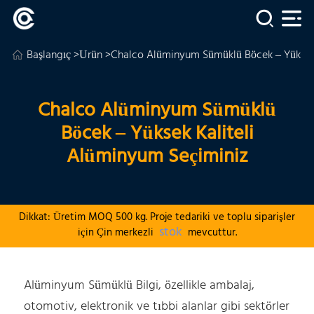
Başlangıç
>
Ürün
>Chalco Alüminyum Sümüklü Böcek – Yüksek 
Chalco Alüminyum Sümüklü
Böcek – Yüksek Kaliteli
Alüminyum Seçiminiz
Dikkat: Üretim MOQ 500 kg. Proje tedariki ve toplu siparişler
stok
için Çin merkezli
mevcuttur.
Alüminyum Sümüklü Bilgi, özellikle ambalaj,
otomotiv, elektronik ve tıbbi alanlar gibi sektörler