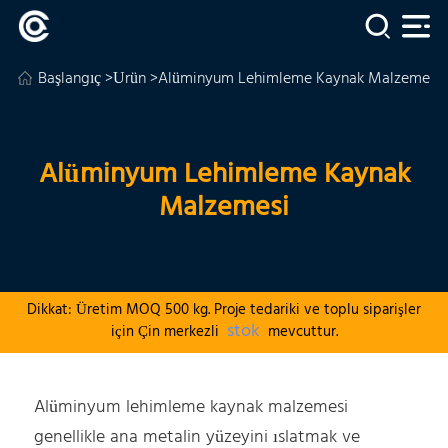
Başlangıç
>
Ürün
>Alüminyum Lehimleme Kaynak Malzemesi
Alüminyum Lehimleme Kaynak
Malzemesi
Dikkat: Üretim MOQ 500 kg. Proje tedariki ve toplu siparişler
stok
için Çin merkezli
mevcuttur.
Alüminyum lehimleme kaynak malzemesi
genellikle ana metalin yüzeyini ıslatmak ve