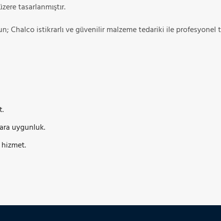
üzere tasarlanmıştır.
sun; Chalco istikrarlı ve güvenilir malzeme tedariki ile profesyonel 
t.
lara uygunluk.
ı hizmet.