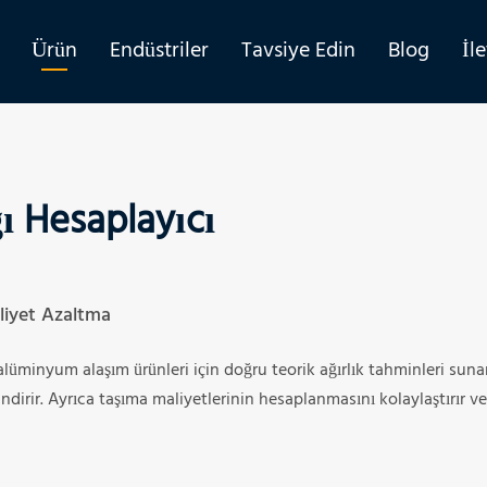
Ürün
Endüstriler
Tavsiye Edin
Blog
İl
ı Hesaplayıcı
liyet Azaltma
 alüminyum alaşım ürünleri için doğru teorik ağırlık tahminleri suna
irir. Ayrıca taşıma maliyetlerinin hesaplanmasını kolaylaştırır ve s