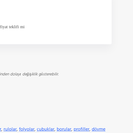
fiyat teklifi mi
den dolayı değişiklik gösterebilir.
r
,
rulolar
,
folyolar
,
çubuklar
,
borular
,
profiller
,
dövme