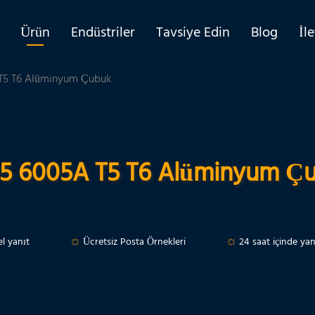
Ürün
Endüstriler
Tavsiye Edin
Blog
İl
T5 T6 Alüminyum Çubuk
5 6005A T5 T6 Alüminyum Ç
l yanıt
Ücretsiz Posta Örnekleri
24 saat içinde ya