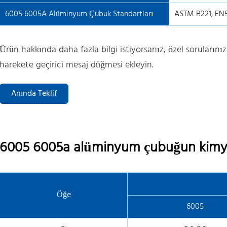
6005 6005A Alüminyum Çubuk Standartları
ASTM B221, EN5
Ürün hakkında daha fazla bilgi istiyorsanız, özel sorularınız 
harekete geçirici mesaj düğmesi ekleyin.
Anında Teklif
6005 6005a alüminyum çubuğun kimya
Öğe
6005