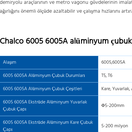
demiryolu araçlarının ve metro vagonu gövdelerinin imalat
ağırlığını önemli ölçüde azaltabilir ve çalışma hızlarını artıra
Chalco 6005 6005A alüminyum çubuk ö
Alaşım
6005,6005A
6005 6005A Alüminyum Çubuk Durumları
T5, T6
6005 6005A Alüminyum Çubuk Çeşitleri
Kare, Yuvarlak,
6005 6005A Ekstrüde Alüminyum Yuvarlak
Φ5-200mm
Çubuk Çapı
6005 6005A Ekstrüde Alüminyum Kare Çubuk
5-200 milyon
Çapı