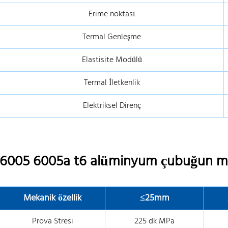
Erime noktası
Termal Genleşme
Elastisite Modülü
Termal İletkenlik
Elektriksel Direnç
6005 6005a t6 alüminyum çubuğun mek
Mekanik özellik
≤25mm
Prova Stresi
225 dk MPa