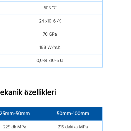
605 °C
24 x10-6 /K
70 GPa
188 W/m.K
0,034 x10-6 Ω
anik özellikleri
25mm-50mm
50mm-100mm
225 dk MPa
215 dakika MPa