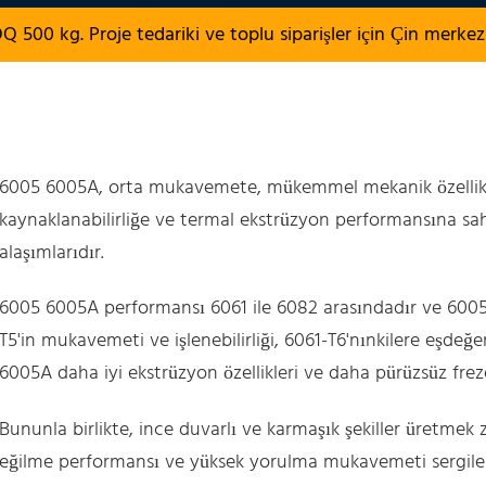
 500 kg. Proje tedariki ve toplu siparişler için Çin merke
6005 6005A, orta mukavemete, mükemmel mekanik özellikle
kaynaklanabilirliğe ve termal ekstrüzyon performansına s
alaşımlarıdır.
6005 6005A performansı 6061 ile 6082 arasındadır ve 6005A il
T5'in mukavemeti ve işlenebilirliği, 6061-T6'nınkilere eşdeğ
6005A daha iyi ekstrüzyon özellikleri ve daha pürüzsüz freze
Bununla birlikte, ince duvarlı ve karmaşık şekiller üretmek
eğilme performansı ve yüksek yorulma mukavemeti sergiler.