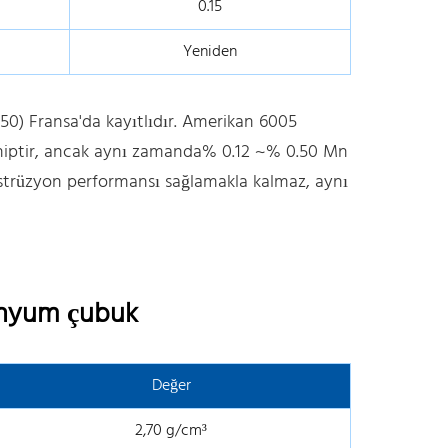
0.15
Yeniden
.50) Fransa'da kayıtlıdır. Amerikan 6005
 sahiptir, ancak aynı zamanda% 0.12 ~% 0.50 Mn
r ekstrüzyon performansı sağlamakla kalmaz, aynı
minyum çubuk
Değer
2,70 g/cm³