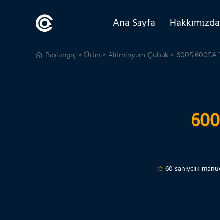
Ana Sayfa
Hakkımızda
Başlangıç
>
Ürün
>
Alüminyum Çubuk
> 6005 6005A 
600
60 saniyelik manue