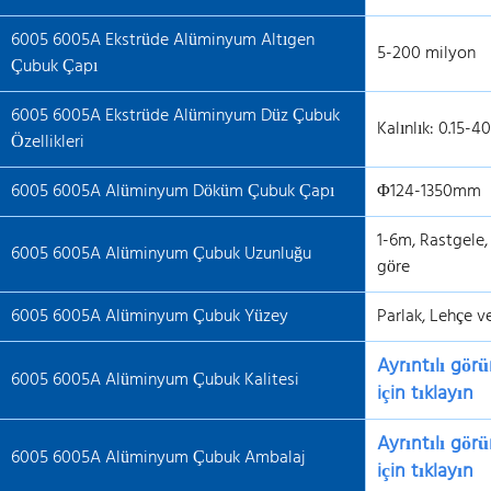
6005 6005A Ekstrüde Alüminyum Altıgen
5-200 milyon
Çubuk Çapı
6005 6005A Ekstrüde Alüminyum Düz Çubuk
Kalınlık: 0.15
Özellikleri
6005 6005A Alüminyum Döküm Çubuk Çapı
Φ124-1350mm
1-6m, Rastgele,
6005 6005A Alüminyum Çubuk Uzunluğu
göre
6005 6005A Alüminyum Çubuk Yüzey
Parlak, Lehçe v
Ayrıntılı gör
6005 6005A Alüminyum Çubuk Kalitesi
için tıklayın
Ayrıntılı gör
6005 6005A Alüminyum Çubuk Ambalaj
için tıklayın