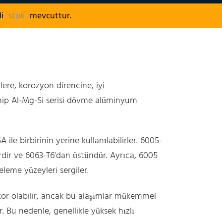
zli
stok
mevcuttur.
re, korozyon direncine, iyi
ahip Al-Mg-Si serisi dövme alüminyum
e birbirinin yerine kullanılabilirler. 6005-
erdir ve 6063-T6'dan üstündür. Ayrıca, 6005
leme yüzeyleri sergiler.
 zor olabilir, ancak bu alaşımlar mükemmel
 Bu nedenle, genellikle yüksek hızlı