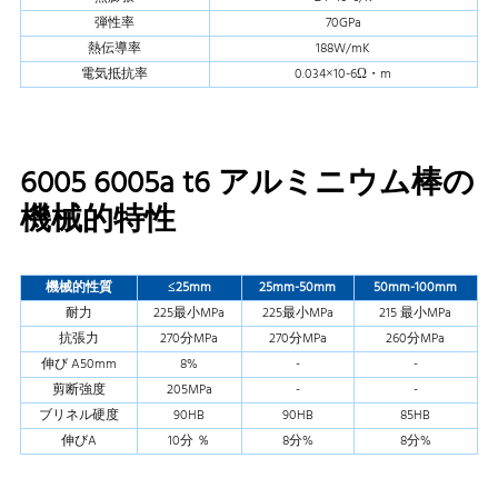
弾性率
70GPa
熱伝導率
188W/mK
電気抵抗率
0.034×10-6Ω・m
6005 6005a t6 アルミニウム棒の
機械的特性
機械的性質
≤25mm
25mm-50mm
50mm-100mm
耐力
225最小MPa
225最小MPa
215 最小MPa
抗張力
270分MPa
270分MPa
260分MPa
伸び A50mm
8%
-
-
剪断強度
205MPa
-
-
ブリネル硬度
90HB
90HB
85HB
伸びA
10分 ％
8分%
8分%