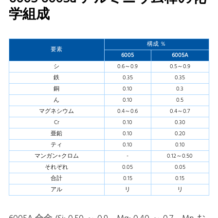
学組成
構成 ％
要素
6005
6005A
シ
0.6～0.9
0.5～0.9
鉄
0.35
0.35
銅
0.10
0.3
ん
0.10
0.5
マグネシウム
0.4～0.6
0.4～0.7
Cr
0.10
0.30
亜鉛
0.10
0.20
ティ
0.10
0.10
マンガン+クロム
-
0.12～0.50
それぞれ
0.05
0.05
合計
0.15
0.15
アル
リ
リ