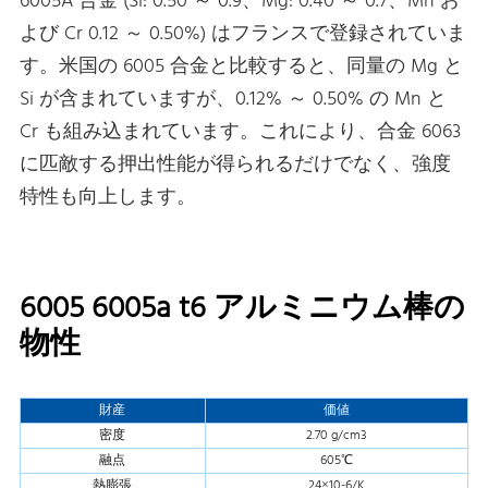
6005A 合金 (Si: 0.50 ～ 0.9、Mg: 0.40 ～ 0.7、Mn お
よび Cr 0.12 ～ 0.50%) はフランスで登録されていま
す。米国の 6005 合金と比較すると、同量の Mg と
Si が含まれていますが、0.12% ～ 0.50% の Mn と
Cr も組み込まれています。これにより、合金 6063
に匹敵する押出性能が得られるだけでなく、強度
特性も向上します。
6005 6005a t6 アルミニウム棒の
物性
財産
価値
密度
2.70 g/cm3
融点
605℃
熱膨張
24×10-6/K