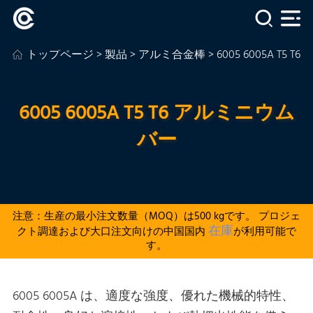
トップページ
>
製品
>
アルミ合金棒
> 6005 6005A T5
6005 6005A T5 T6 アルミニウム
バー
注意：生産の最小注文数量（MOQ）は500 kgです。 プロジェ
在庫
クト調達および大口注文向けの中国国内
が利用可能で
す。
6005 6005A は、適度な強度、優れた機械的特性、