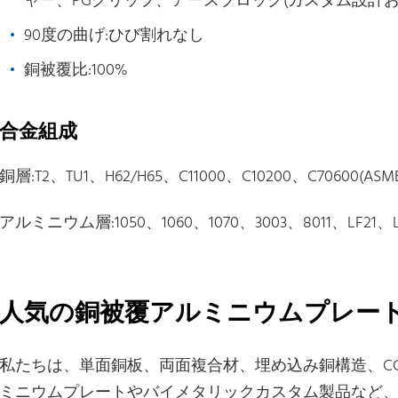
ャー、PGクリップ、アースブロック(カスタム設計お
90度の曲げ:ひび割れなし
銅被覆比:100%
合金組成
銅層:T2、TU1、H62/H65、C11000、C10200、C70600(ASME SB1
アルミニウム層:1050、1060、1070、3003、8011、LF21、L2(G
人気の銅被覆アルミニウムプレー
私たちは、単面銅板、両面複合材、埋め込み銅構造、C
ミニウムプレートやバイメタリックカスタム製品など