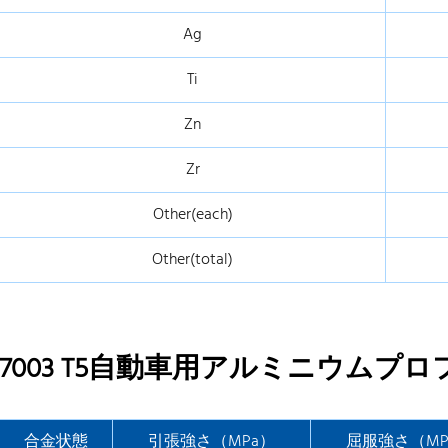
Ag
Ti
Zn
Zr
Other(each)
Other(total)
7003 T5自動車用アルミニウムプ
合金状態
引張強さ（MPa）
屈服強さ（MP