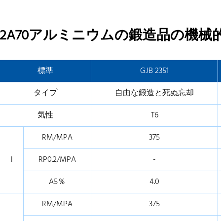
2A70アルミニウムの鍛造品の機械
標準
GJB 2351
タイプ
自由な鍛造と死ぬ忘却
気性
T6
RM/MPA
375
l
RP0.2/MPA
-
A5％
4.0
RM/MPA
375