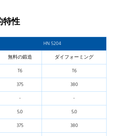
的特性
HN 5204
無料の鍛造
ダイフォーミング
T6
T6
375
380
-
-
5.0
5.0
375
380