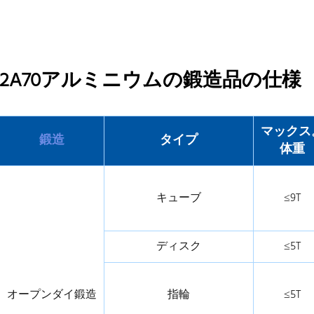
2A70アルミニウムの鍛造品の仕様
マックス
鍛造
タイプ
体重
キューブ
≤9T
ディスク
≤5T
オープンダイ鍛造
指輪
≤5T