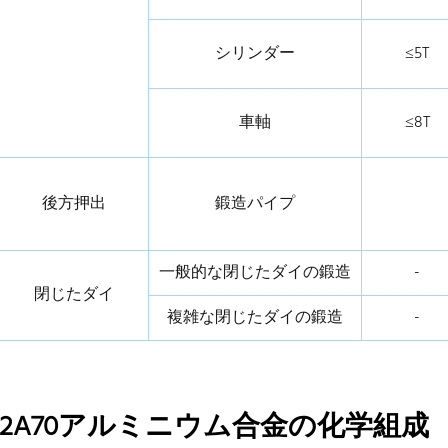
シリンダー
≤5T
車軸
≤8T
後方押出
鍛造パイプ
一般的な閉じたダイの鍛造
-
閉じたダイ
複雑な閉じたダイの鍛造
-
2A70アルミニウム合金の化学組成