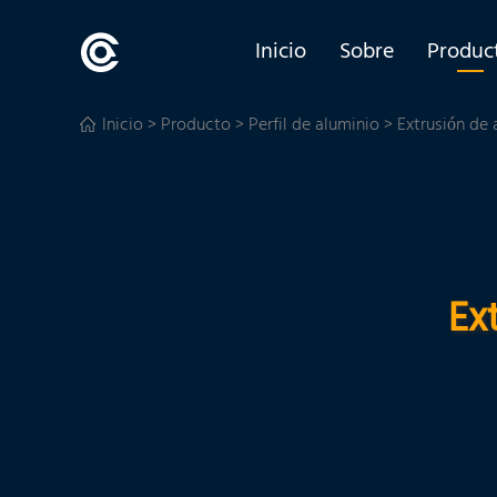
Inicio
Sobre
Produc
Inicio
>
Producto
>
Perfil de aluminio
> Extrusión de 
Ex