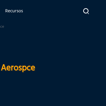
Recursos
pce
o Aerospce