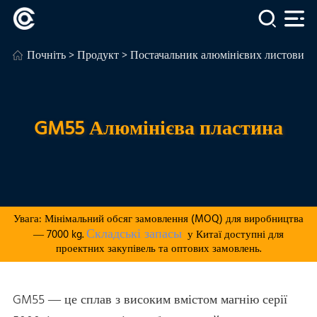
Почніть
>
Продукт
>
Постачальник алюмінієвих листових п
GM55 Алюмінієва пластина
Увага: Мінімальний обсяг замовлення (MOQ) для виробництва
Складські запасы
— 7000 kg.
у Китаї доступні для
проектних закупівель та оптових замовлень.
GM55 — це сплав з високим вмістом магнію серії