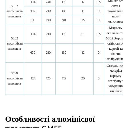
Майже без
H34
240
190
12
0.5
5052
смуг і
H32
210
180
13
0
алюмінієва
пожовтіння
пластина
після
O
190
90
25
0
окислення
Міцність,
еквівалентна
H34
210
190
10
0.5
5252
5052 Хороша
алюмінієва
стійкість до
пластина
корозії та
H32
210
180
12
0
хімічне
полірування
Стандартний
матеріал
1050
корпусу
алюмінієва
H24
125
115
20
0
телефону з
пластина
найкращим
глянцем
Особливості алюмінієвої