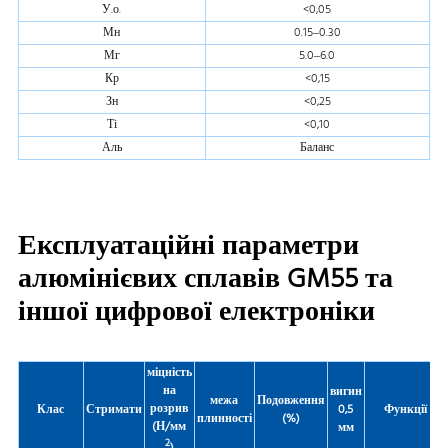
У.о.
<0,05
Мн
0.15–0.30
Мг
5.0–6.0
Кр
<0,15
Зн
<0,25
Ті
<0,10
Аль
Баланс
Експлуатаційні параметри
алюмінієвих сплавів GM55 та
іншої цифрової електроніки
міцність
на
вигин
межа
Подовження
розрив
Клас
Стримати
0,5
Функції
плинності
(
%)
(Н/мм
мм
2
)