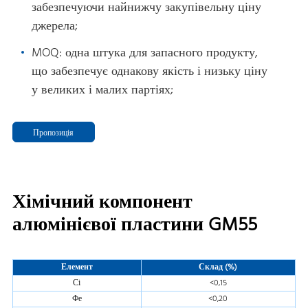
забезпечуючи найнижчу закупівельну ціну
джерела;
MOQ: одна штука для запасного продукту,
що забезпечує однакову якість і низьку ціну
у великих і малих партіях;
Пропозиція
Хімічний компонент
алюмінієвої пластини GM55
Елемент
Склад (%)
Сі
<0,15
Фе
<0,20