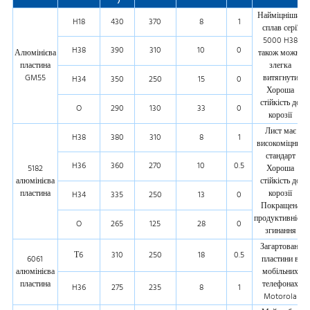
Найміцніший
H18
430
370
8
1
сплав серії
5000 H38
H38
390
310
10
0
Алюмінієва
також можна
пластина
злегка
GM55
витягнути
H34
350
250
15
0
Хороша
стійкість до
O
290
130
33
0
корозії
Лист має
H38
380
310
8
1
високоміцний
стандарт
H36
360
270
10
0.5
5182
Хороша
алюмінієва
стійкість до
пластина
корозії
H34
335
250
13
0
Покращена
продуктивність
O
265
125
28
0
згинання
Загартовані
Т6
310
250
18
0.5
6061
пластини в
алюмінієва
мобільних
пластина
телефонах
H36
275
235
8
1
Motorola