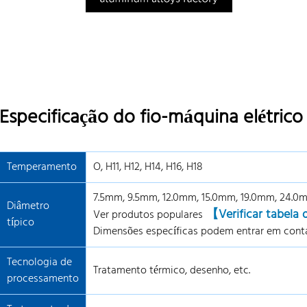
Especificação do fio-máquina elétrico
Temperamento
O, H11, H12, H14, H16, H18
7.5mm, 9.5mm, 12.0mm, 15.0mm, 19.0mm, 24.0
Diâmetro
【Verificar tabela
Ver produtos populares
típico
Dimensões específicas podem entrar em conta
Tecnologia de
Tratamento térmico, desenho, etc.
processamento