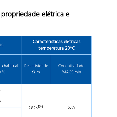
 propriedade elétrica e
Características elétricas
as
temperatura 20°C
o habitual
Resistividade
Condutividade
0 %
Ω·m
%IACS min
5
0
10-8
63%
2.82×