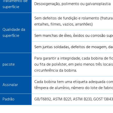
Tratamento de
Desoxigenação, polimento ou galvanoplastia
superfície
Sem defeitos de fundição e rolamento (fraturas
entalhes, filmes, vazios, arranhões)
Qualidade da
superfície
Sem manchas de óleo, óxidos ou corrosão superf
Sem juntas soldadas, defeitos de moagem, dan
Para garantir a integridade, cada bobina de 
pacote
ou fita de poliéster, em pelo menos três loca
circunferência da bobina.
Cada bobina tem uma etiqueta adequada com
Assinalar
têmpera de alumínio, número do lote de fabric
Padrão
GB/T6892, ASTM B221, ASTM B233, GOST 13843–