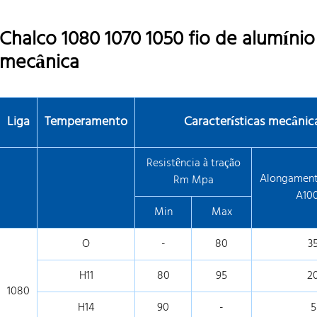
Chalco 1080 1070 1050 fio de alumínio
mecânica
Liga
Temperamento
Características mecânic
Resistência à tração
Alongament
Rm Mpa
A10
Min
Max
O
-
80
3
H11
80
95
2
1080
H14
90
-
5