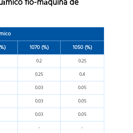
uímico fio-máquina de
mico
(%)
1070 (%)
1050 (%)
0.2
0.25
0.25
0.4
0.03
0.05
0.03
0.05
0.03
0.05
-
-