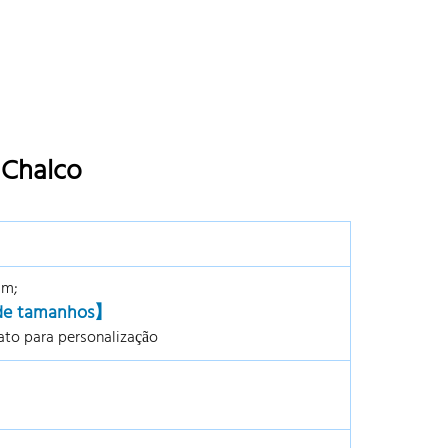
 Chalco
mm;
 de tamanhos】
to para personalização