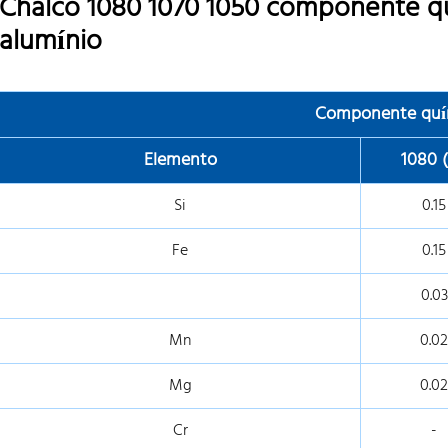
Chalco 1080 1070 1050 componente q
alumínio
Componente quí
Elemento
1080 
Si
0.15
Fe
0.15
0.03
Mn
0.02
Mg
0.02
Cr
-