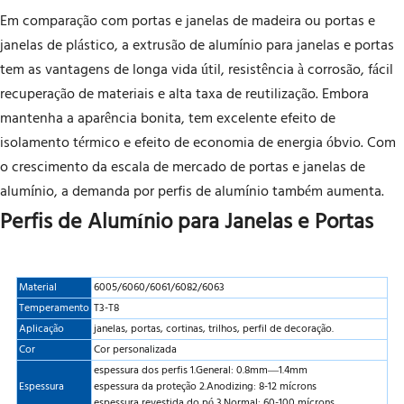
Em comparação com portas e janelas de madeira ou portas e
janelas de plástico, a extrusão de alumínio para janelas e portas
tem as vantagens de longa vida útil, resistência à corrosão, fácil
recuperação de materiais e alta taxa de reutilização. Embora
mantenha a aparência bonita, tem excelente efeito de
isolamento térmico e efeito de economia de energia óbvio. Com
o crescimento da escala de mercado de portas e janelas de
alumínio, a demanda por perfis de alumínio também aumenta.
Perfis de Alumínio para Janelas e Portas
Material
6005/6060/6061/6082/6063
Temperamento
T3-T8
Aplicação
janelas, portas, cortinas, trilhos, perfil de decoração.
Cor
Cor personalizada
espessura dos perfis 1.General: 0.8mm—1.4mm
Espessura
espessura da proteção 2.Anodizing: 8-12 mícrons
espessura revestida do pó 3.Normal: 60-100 mícrons