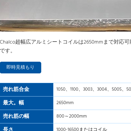
Chalco超幅広アルミシートコイルは2650mmまで対応可
です。
即時見積もり
売れ筋合金
1050、1100、3003、3004、5005、50
最大。幅
2650mm
売れ筋の幅
800～2000mm
長さ
1000-16500またはコイル