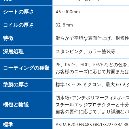
シートの厚さ
4.5～100mm
コイルの厚さ
02.-8mm
特徴
滑らかで平坦な表面仕上げ、耐候
深層処理
スタンピング、カラー塗装等
PE、PVDF、HDP、FEVE など
コーティングの種類
お客様のニーズに応じて片面また
塗膜の厚さ
標準 18 ～ 25 ミクロン、最大 6
防水紙+アンチポリマーフィルム+
梱包と輸送
スチールエッジプロテクターと十
顧客の要件に応じて、より詳細な
標準
ASTM B209 EN485 GB/T33227 GB/T