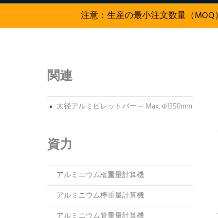
注意：生産の最小注文数量（MOQ）
関連
大径アルミビレットバー -- Max. Φ1350mm
資力
アルミニウム板重量計算機
アルミニウム棒重量計算機
アルミニウム管重量計算機