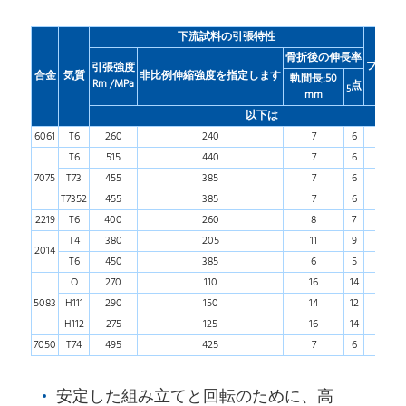
下流試料の引張特性
骨折後の伸長率
ブリネ
引張強度
合金
気質
非比例伸縮強度を指定します
軌間長:50
Rm /MPa
点
5
mm
以下は
6061
T6
260
240
7
6
80
T6
515
440
7
6
13
7075
T73
455
385
7
6
12
T7352
455
385
7
6
12
2219
T6
400
260
8
7
10
T4
380
205
11
9
10
2014
T6
450
385
6
5
12
O
270
110
16
14
-
5083
H111
290
150
14
12
-
H112
275
125
16
14
-
7050
T74
495
425
7
6
13
安定した組み立てと回転のために、高