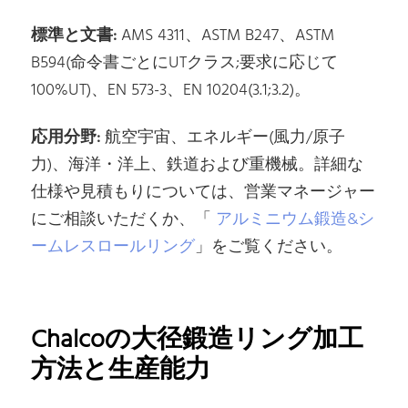
標準と文書:
AMS 4311、ASTM B247、ASTM
B594(命令書ごとにUTクラス;要求に応じて
100%UT)、EN 573-3、EN 10204(3.1;3.2)。
応用分野:
航空宇宙、エネルギー(風力/原子
力)、海洋・洋上、鉄道および重機械。詳細な
仕様や見積もりについては、営業マネージャー
にご相談いただくか、「
アルミニウム鍛造&シ
ームレスロールリング
」をご覧ください。
Chalcoの大径鍛造リング加工
方法と生産能力