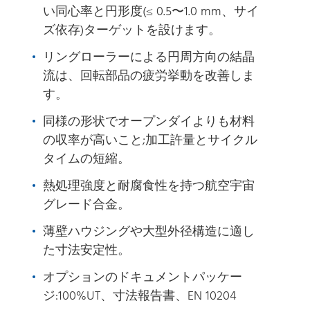
い同心率と円形度(≤ 0.5〜1.0 mm、サイ
ズ依存)ターゲットを設けます。
リングローラーによる円周方向の結晶
流は、回転部品の疲労挙動を改善しま
す。
同様の形状でオープンダイよりも材料
の収率が高いこと;加工許量とサイクル
タイムの短縮。
熱処理強度と耐腐食性を持つ航空宇宙
グレード合金。
薄壁ハウジングや大型外径構造に適し
た寸法安定性。
オプションのドキュメントパッケー
ジ:100%UT、寸法報告書、EN 10204