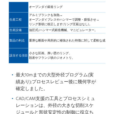
オープンダイ鍛造リング
アルミブランクを加熱→
生産工程
オープンダイプレスやハンマーで調整・膨張させ→
リング形状に校正します(リング圧延はなし)。
生産設備
油圧式/ハンマー式鍛造機械、マニピュレーター。
製品の利点
重厚な断面や局所的に補強された特徴に対して柔軟な成形。
小さな区画、厚い壁のリング、
該当する項目
段差やフランジ状のジオメトリ。
最大10mまでの大型外径プログラム(実
績あり);プロセスレビュー後に幾何学が
確定しました。
CAD/CAM支援の工具とプロセスシミュ
レーションは、外径の大きな切削スケ
ジュールと形状安定性の制御に役立ち