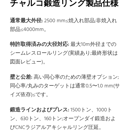
チャルコ鍛造リング製品仕様
通常最大外径:
2500 mm≤焼入れ部品;非焼入れ
部品≤4000mm。
特許取得済みの大径対応:
最大10m外径までの
シームレスロールリング(実績あり;最終形状は
図面レビュー)。
壁と公差:
高い同心率のための薄壁オプション;
同心率/丸みのターゲットは通常0.5〜1.0 mm(サ
イズ依存)≤です。
鍛造ラインおよびプレス:
1500トン、1000ト
ン、630トン、160トン;オープンダイ鍛造およ
びCNCラジアルアキシャルリング圧延。