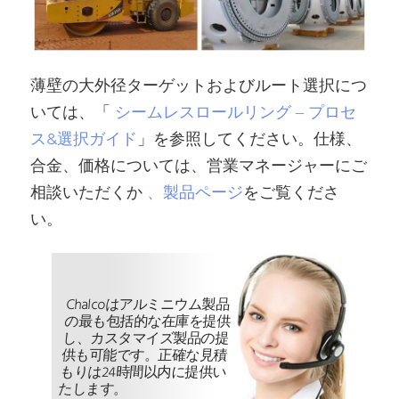
薄壁の大外径ターゲットおよびルート選択につ
いては、「
シームレスロールリング – プロセ
ス&選択ガイド
」を参照してください。仕様、
合金、価格については、営業マネージャーにご
相談いただくか
、製品ページ
をご覧くださ
い。
Chalcoはアルミニウム製品
の最も包括的な在庫を提供
し、カスタマイズ製品の提
供も可能です。正確な見積
もりは24時間以内に提供い
たします。