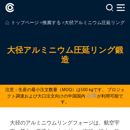
トップページ
>
推薦する
>大径アルミニウム圧延リング鍛
大径アルミニウム圧延リング鍛
造
注意：生産の最小注文数量（MOQ）は500 kgです。 プロジェ
在庫
クト調達および大口注文向けの中国国内
が利用可能で
す。
大径のアルミニウムリングフォージは、航空宇