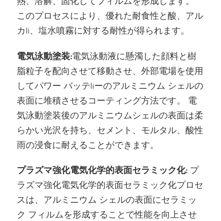
熱、溶解、固化してフィルムを形成します。
このプロセスにより、優れた耐食性と酸、アル
カli、塩水噴霧に対する耐性が得られます。
電気泳動塗装:
電気泳動液に懸濁した顔料と樹
脂粒子を配向させて移動させ、外部電場を使用
してパワー バッテliーのアルミニウム シェルの
表面に堆積させるコーティング方法です。 電
気泳動塗装後のアルミニウムシェルの表面は柔
らかい光沢を持ち、セメント、モルタル、酸性
雨の浸食に耐えることができます。
プラズマ強化電気化学的表面セラミック化:
プ
ラズマ強化電気化学的表面セラミック化プロセ
スは、アルミニウム シェルの表面にセラミッ
ク フィルムを形成することで性能を向上させ