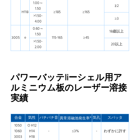
1.00～
≧2
1.50
H118
≥185
≥165
>1.50-
≥3
4.00
0.60～
18歳以上
1.50
3005
○
115-165
≥45
>1.50-
20以上
2.00
パワーバッテliーシェル用ア
ルミニウム板のレーザー溶接
実績
a
合金
気性
パチパチ音
気孔
スパッタ
異常溶融池発生率
1050
O H12
1060
H14
-
≤3%
-
わずかに許す
3003
H18