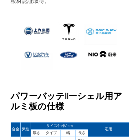
板材認証取得。
パワーバッテliーシェル用ア
ルミ板の仕様
サイズ仕様/mm
合金
気性
応用
厚さ
タイプ
幅
長さ