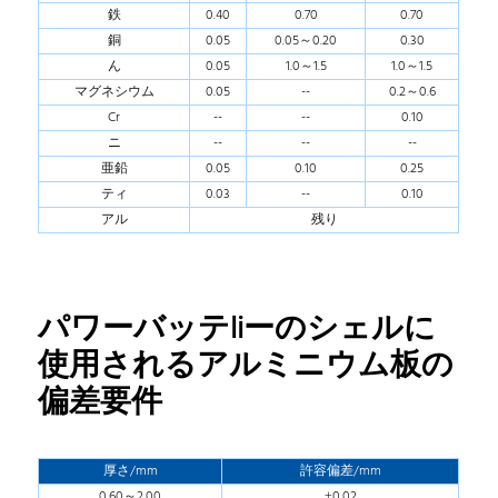
鉄
0.40
0.70
0.70
銅
0.05
0.05～0.20
0.30
ん
0.05
1.0～1.5
1.0～1.5
マグネシウム
0.05
--
0.2～0.6
Cr
--
--
0.10
ニ
--
--
--
亜鉛
0.05
0.10
0.25
ティ
0.03
--
0.10
アル
残り
パワーバッテliーのシェルに
使用されるアルミニウム板の
偏差要件
厚さ/mm
許容偏差/mm
0.60～2.00
±0.02