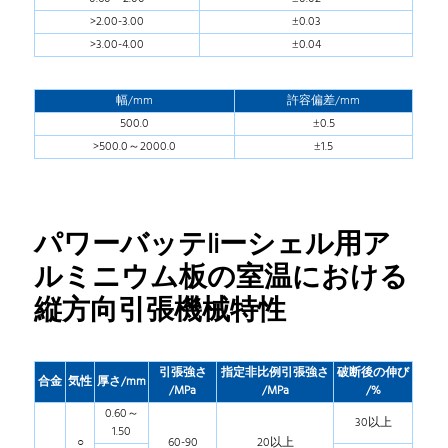
>2.00-3.00
±0.03
>3.00-4.00
±0.04
幅/mm
許容偏差/mm
500.0
±0.5
>500.0～2000.0
±1.5
パワーバッテliーシェル用ア
ルミニウム板の室温における
縦方向引張機械特性
引張強さ
指定非比例引張強さ
破断後の伸び
合金
気性
厚さ
/mm
/MPa
/MPa
/%
0.60～
30以上
1.50
○
60-90
20以上