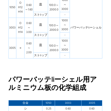
1000
O
皿
～
0.60
100.0～
1050
H12
3000
～1.60
2000.0
H14
ストliップ
-
1000
O
0.60
皿
～
100.0～
3003
H12
～
パワーバッテliーシェル
3000
2000.0
H14
3.00
ストliップ
-
1000
0.60
皿
～
100.0～
3005
○
～
3000
2000.0
2.00
ストliップ
-
パワーバッテliーシェル用ア
ルミニウム板の化学組成
合金
1050
3003
3005
シ
0.25
0.60
0.60