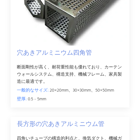
穴あきアルミニウム四角管
断面剛性が高く、耐荷重性能も優れており、カーテン
ウォールシステム、構造支持、機械フレーム、家具製
造に最適です。
一般的なサイズ:
20×20mm、30×30mm、50×50mm
壁厚:
0.5 - 5mm
長方形の穴あきアルミニウム管
四角いチューブの構造的利点と、換気ダクト、機械ガ