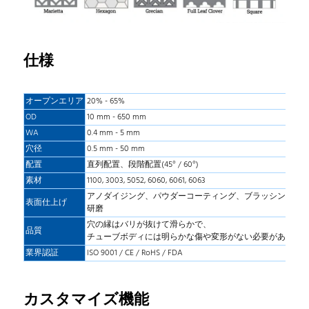
仕様
オープンエリア
20% - 65%
OD
10 mm - 650 mm
WA
0.4 mm - 5 mm
穴径
0.5 mm - 50 mm
配置
直列配置、段階配置(45° / 60°)
素材
1100, 3003, 5052, 6060, 6061, 6063
アノダイジング、パウダーコーティング、ブラッシング、
表面仕上げ
研磨
穴の縁はバリが抜けて滑らかで、
品質
チューブボディには明らかな傷や変形がない必要がありま
業界認証
ISO 9001 / CE / RoHS / FDA
カスタマイズ機能