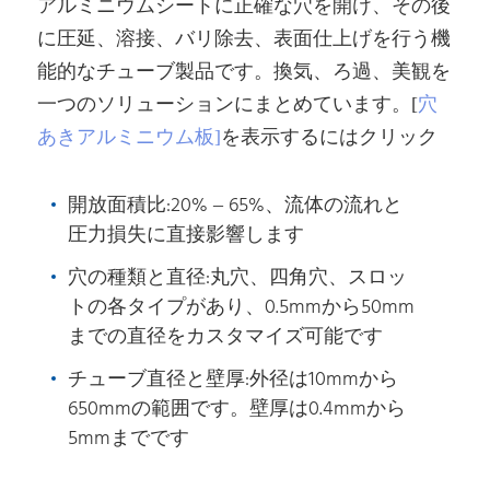
アルミニウムシートに正確な穴を開け、その後
に圧延、溶接、バリ除去、表面仕上げを行う機
能的なチューブ製品です。換気、ろ過、美観を
一つのソリューションにまとめています。[
穴
あきアルミニウム板]
を表示するにはクリック
開放面積比:20% – 65%、流体の流れと
圧力損失に直接影響します
穴の種類と直径:丸穴、四角穴、スロッ
トの各タイプがあり、0.5mmから50mm
までの直径をカスタマイズ可能です
チューブ直径と壁厚:外径は10mmから
650mmの範囲です。壁厚は0.4mmから
5mmまでです