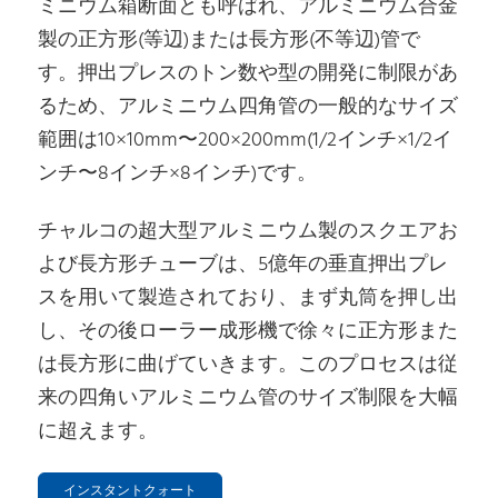
ミニウム箱断面とも呼ばれ、アルミニウム合金
製の正方形(等辺)または長方形(不等辺)管で
す。押出プレスのトン数や型の開発に制限があ
るため、アルミニウム四角管の一般的なサイズ
範囲は10×10mm〜200×200mm(1/2インチ×1/2
イ
ンチ
〜8
インチ
×8
インチ)
です。
チャルコの超大型アルミニウム製のスクエアお
よび長方形チューブは、5億年の垂直押出プレ
スを用いて製造されており、まず丸筒を押し出
し、その後ローラー成形機で徐々に正方形また
は長方形に曲げていきます。このプロセスは従
来の四角いアルミニウム管のサイズ制限を大幅
に超えます。
インスタントクォート