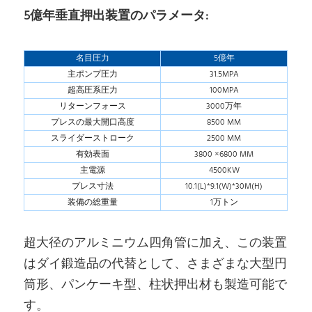
5億年垂直押出装置のパラメータ:
名目圧力
5億年
主ポンプ圧力
31.5MPA
超高圧系圧力
100MPA
リターンフォース
3000万年
プレスの最大開口高度
8500 MM
スライダーストローク
2500 MM
有効表面
3800 ×6800 MM
主電源
4500KW
プレス寸法
10.1(L)*9.1(W)*30M(H)
装備の総重量
1万トン
超大径のアルミニウム四角管に加え、この装置
はダイ鍛造品の代替として、さまざまな大型円
筒形、パンケーキ型、柱状押出材も製造可能で
す。