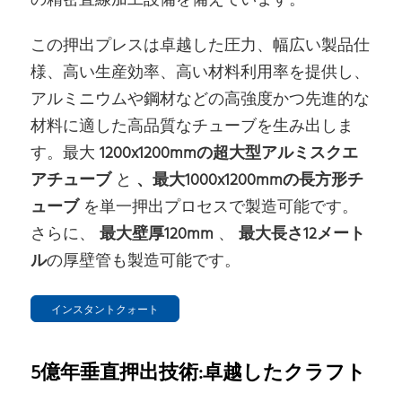
の精密直線加工設備を備えています。
この押出プレスは卓越した圧力、幅広い製品仕
様、高い生産効率、高い材料利用率を提供し、
アルミニウムや鋼材などの高強度かつ先進的な
材料に適した高品質なチューブを生み出しま
す。最大
1200x1200mmの超大型アルミスクエ
アチューブ
と
、最大1000x1200mmの長方形チ
ューブ
を単一押出プロセスで製造可能です。
さらに、
最大壁厚120mm
、
最大長さ12メート
ル
の厚壁管も製造可能です。
インスタントクォート
5億年垂直押出技術:卓越したクラフト