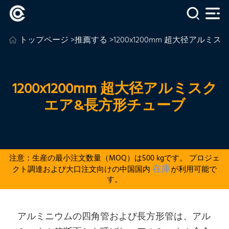
トップページ
>
推薦する
>1200x1200mm 超大径アル
1200x1200mm 超大径アルミスク
エア&長方形チューブ
注意：生産の最小注文数量（MOQ）は500 kgです。 プロジェ
在庫
クト調達および大口注文向けの中国国内
が利用可能で
す。
アルミニウムの四角管および長方形管は、アル