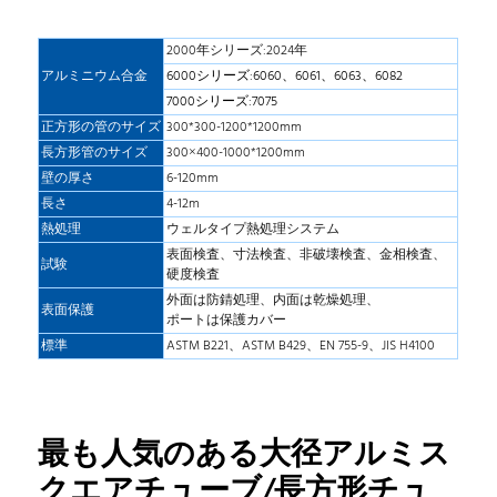
2000年シリーズ:2024年
アルミニウム合金
6000シリーズ:6060、6061、6063、6082
7000シリーズ:7075
正方形の管のサイズ
300*300-1200*1200mm
長方形管のサイズ
300×400-1000*1200mm
壁の厚さ
6-120mm
長さ
4-12m
熱処理
ウェルタイプ熱処理システム
表面検査、寸法検査、非破壊検査、金相検査、
試験
硬度検査
外面は防錆処理、内面は乾燥処理、
表面保護
ポートは保護カバー
標準
ASTM B221、ASTM B429、EN 755-9、JIS H4100
最も人気のある大径アルミス
クエアチューブ/長方形チュ