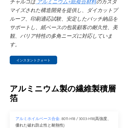
チャルコは
アルミニウム+紙複合材料
のカスタ
マイズされた構造開発を提供し、ダイカットプ
ルーフ、印刷適応試験、安定したバッチ納品を
サポートし、紙ベースの包装顧客の耐久性、美
観、バリア特性の多角ニーズに対応していま
す。
インスタントクォート
アルミニウム製の繊維製積層
箔
アルミホイルベース合金:
8011-H18 / 3003-H18(高強度、
優れた破れ防止性と耐熱性)