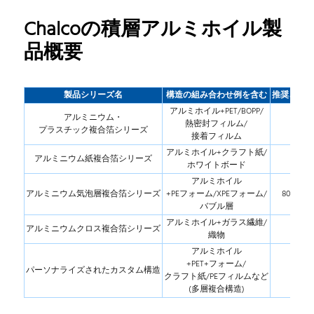
Chalcoの積層アルミホイル製
品概要
製品シリーズ名
構造の組み合わせ例を含む
推奨され
アルミホイル+PET/BOPP/
アルミニウム・
熱密封フィルム/
1235-O
プラスチック複合箔シリーズ
接着フィルム
アルミホイル+クラフト紙/
アルミニウム紙複合箔シリーズ
11
ホワイトボード
アルミホイル
アルミニウム気泡層複合箔シリーズ
+PEフォーム/XPEフォーム/
8079-H18
バブル層
アルミホイル+ガラス繊維/
アルミニウムクロス複合箔シリーズ
801
織物
アルミホイル
+PET+フォーム/
パーソナライズされたカスタム構造
クラフト紙/PEフィルムなど
H22
(多層複合構造)