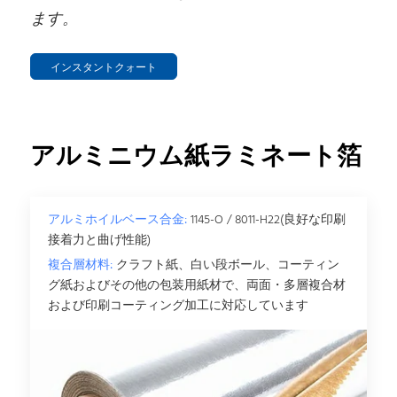
ます。
インスタントクォート
アルミニウム紙ラミネート箔
アルミホイルベース合金:
1145-O / 8011-H22(良好な印刷
接着力と曲げ性能)
複合層材料:
クラフト紙、白い段ボール、コーティン
グ紙およびその他の包装用紙材で、両面・多層複合材
および印刷コーティング加工に対応しています