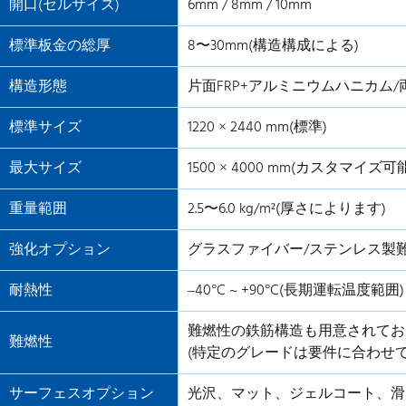
開口(セルサイズ)
6mm / 8mm / 10mm
標準板金の総厚
8〜30mm(構造構成による)
構造形態
片面FRP+アルミニウムハニカム/
標準サイズ
1220 × 2440 mm(標準)
最大サイズ
1500 × 4000 mm(カスタマイズ可
重量範囲
2.5〜6.0 kg/m²(厚さによります)
強化オプション
グラスファイバー/ステンレス製難
耐熱性
–40°C ~ +90°C(長期運転温度範囲)
難燃性の鉄筋構造も用意されてお
難燃性
(特定のグレードは要件に合わせ
サーフェスオプション
光沢、マット、ジェルコート、滑