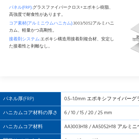
パネル(FRP):
グラスファイバークロス+エポキシ樹脂、
高強度で耐食性があります。
コア素材(アルミニウムハニカム):
3003/5052アルミハニ
カム、軽量かつ高剛性。
接着剤システム:
エポキシ構造用接着剤複合材、安定し
た接着性と剥離なし。
パネル厚(FRP)
0.5–1.0mm エポキシファイバー
ハニカムコア材料の厚さ
6 / 10 / 15 / 20 / 25 mm
ハニカムコア材料
AA3003H18 / AA5052H18 ア