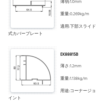
薄弱:1.0mm
重量:0.269kg/m
適用:下部スライド
式カバープレート
EK88815B
薄さ:1.2mm
重量:1.138kg/m
用途:コーナージョ
イント