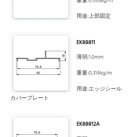
重量:0.555kg/m
用途:上部固定
EK88811
薄弱:1.0mm
重量:0.314kg/m
用途:エッジシール
カバープレート
EK88812A