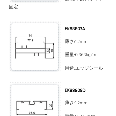
固定
EK88803A
薄さ:1.2mm
重量:0.868kg/m
用途:エッジシール
EK88809D
薄さ:1.2mm