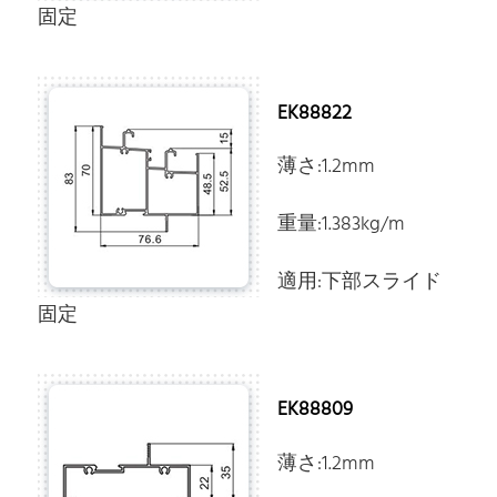
固定
EK88822
薄さ:1.2mm
重量:1.383kg/m
適用:下部スライド
固定
EK88809
薄さ:1.2mm