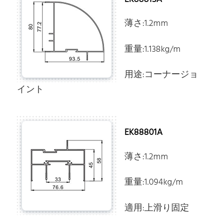
薄さ:1.2mm
重量:1.138kg/m
用途:コーナージョ
イント
EK88801A
薄さ:1.2mm
重量:1.094kg/m
適用:上滑り固定