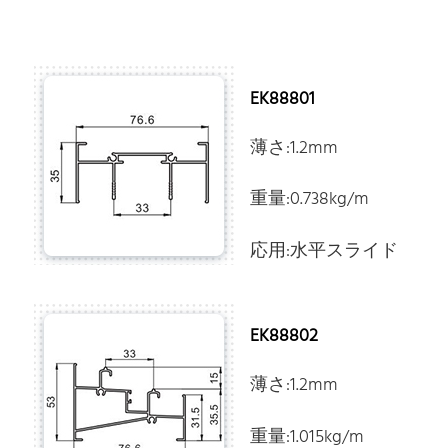
EK88801
薄さ:1.2mm
重量:0.738kg/m
応用:水平スライド
EK88802
薄さ:1.2mm
重量:1.015kg/m