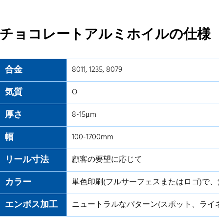
チョコレートアルミホイルの仕様
合金
8011, 1235, 8079
気質
O
厚さ
8-15μm
幅
100-1700mm
リール寸法
顧客の要望に応じて
カラー
単色印刷(フルサーフェスまたはロゴ)で
エンボス加工
ニュートラルなパターン(スポット、ライ